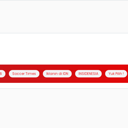
6
Soccer Times
Iklanin di IDN
INSIDENESIA
Yuk Pilih !