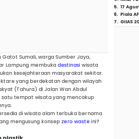
5
.
17 Agus
6
.
Piala A
7
.
GIIAS 2
n Gatot Sumali, warga Sumber Jaya,
ndar Lampung membuka
destinasi
wisata
ukan kesejahteraan masyarakat sekitar.
ektare yang berdekatan dengan wilayah
kyat (Tahura) di Jalan Wan Abdul
n satu tempat wisata yang mencakup
mnya.
ersedia di wisata alam terbuka bernama
ang mengusung konsep
zero waste
ini?
 plastik