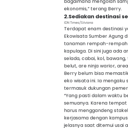
bagaimana mengolah sampah
ekonomis,” terang Berry.
2.Sediakan destinasi 
IDN Times/Silviana
Terdapat enam destinasi 
Ekowisata Sumber Agung di
tanaman rempah-rempah sep
kapulaga. Di sini juga ada
selada, cabai, kol, bawang
belut, are ninja warior, are
Berry belum bisa memasti
eko wisata ini. Ia mengak
termasuk dukungan pemeri
“Yang pasti dalam waktu be
semuanya. Karena tempat wis
harus menggandeng stakeho
kerjasama dengan kampus P
jelasnya saat ditemui usai 