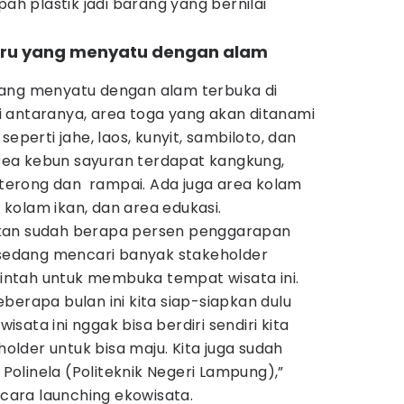
 plastik jadi barang yang bernilai
seru yang menyatu dengan alam
yang menyatu dengan alam terbuka di
 antaranya, area toga yang akan ditanami
erti jahe, laos, kunyit, sambiloto, dan
 area kebun sayuran terdapat kangkung,
, terong dan rampai. Ada juga area kolam
a kolam ikan, dan area edukasi.
kan sudah berapa persen penggarapan
u sedang mencari banyak stakeholder
ntah untuk membuka tempat wisata ini.
berapa bulan ini kita siap-siapkan dulu
ata ini nggak bisa berdiri sendiri kita
lder untuk bisa maju. Kita juga sudah
olinela (Politeknik Negeri Lampung),”
acara launching ekowisata.