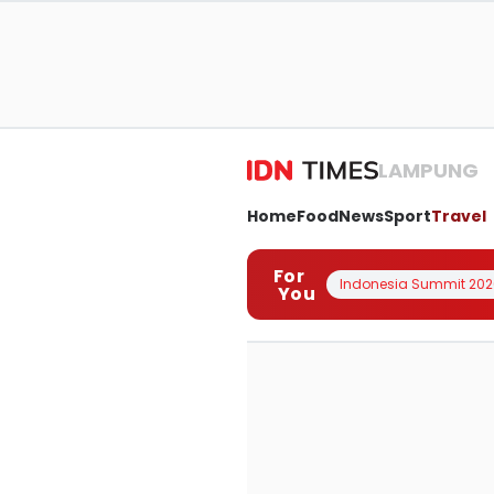
LAMPUNG
Home
Food
News
Sport
Travel
For
Indonesia Summit 202
You