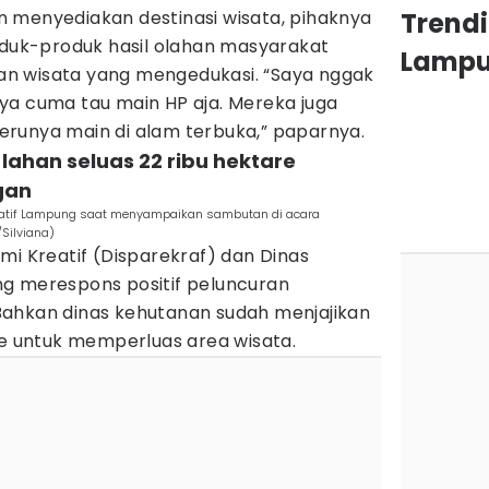
 menyediakan destinasi wisata, pihaknya
Trendi
uk-produk hasil olahan masyarakat
Lamp
n wisata yang mengedukasi. “Saya nggak
ya cuma tau main HP aja. Mereka juga
runya main di alam terbuka,” paparnya.
lahan seluas 22 ribu hektare
gan
reatif Lampung saat menyampaikan sambutan di acara
Silviana)
mi Kreatif (Disparekraf) dan Dinas
g merespons positif peluncuran
ahkan dinas kehutanan sudah menjajikan
re untuk memperluas area wisata.