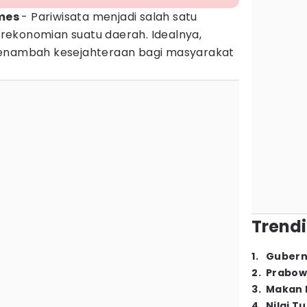
imes
- Pariwisata menjadi salah satu
ekonomian suatu daerah. Idealnya,
menambah kesejahteraan bagi masyarakat
Trendi
1
.
Gubern
2
.
Prabow
3
.
Makan B
4
.
Nilai T