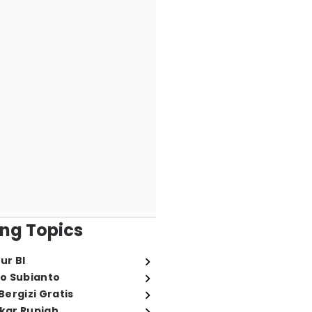
ng Topics
ur BI
o Subianto
ergizi Gratis
ukar Rupiah