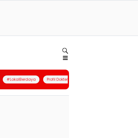
#LokalBerdaya
Profil Dokter
Quiz
Join Community