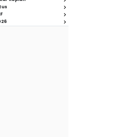
tus
FF
026