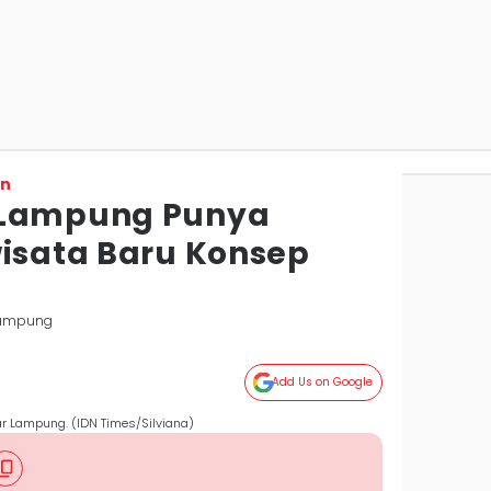
on
 Lampung Punya
wisata Baru Konsep
Lampung
Add Us on Google
r Lampung. (IDN Times/Silviana)