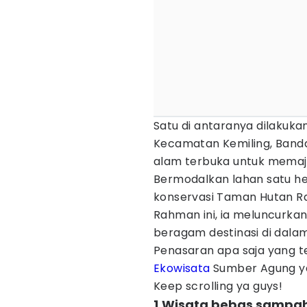
Satu di antaranya dilakuka
Kecamatan Kemiling, Ba
alam terbuka untuk memaj
Bermodalkan lahan satu h
konservasi Taman Hutan Ra
Rahman ini, ia meluncurka
beragam destinasi di dala
Penasaran apa saja yang t
Ekowisata
Sumber Agung y
Keep scrolling ya guys!
1.Wisata bebas sampah