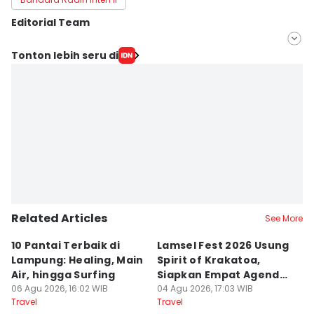
Editorial Team
Editor
Tonton lebih seru di
Tama Wiguna
Editor
Martin Tobing
Related Articles
See More
10 Pantai Terbaik di
Lamsel Fest 2026 Usung
Ho
Lampung: Healing, Main
Spirit of Krakatoa,
La
Air, hingga Surfing
Siapkan Empat Agenda
B
06 Agu 2026, 16:02 WIB
Utama
04 Agu 2026, 17:03 WIB
26
Travel
Travel
Tr