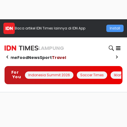
Baca artikel
IDN Times
lainnya di IDN App
Install
LAMPUNG
Home
Food
News
Sport
Travel
For
Indonesia Summit 2026
Soccer Times
Iklanin 
You