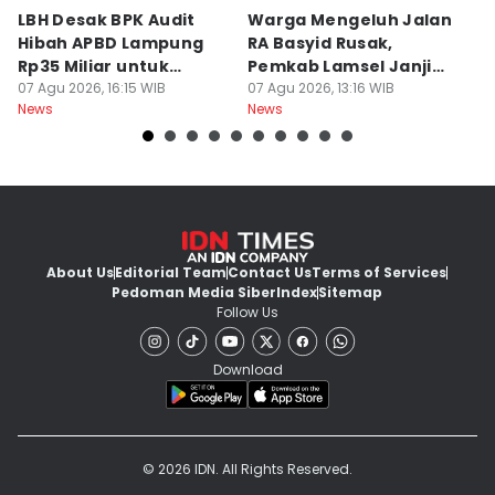
LBH Desak BPK Audit
Warga Mengeluh Jalan
B
Hibah APBD Lampung
RA Basyid Rusak,
Pe
Rp35 Miliar untuk
Pemkab Lamsel Janji
P
Kejaksaan
07 Agu 2026, 16:15 WIB
Segera Perbaiki
07 Agu 2026, 13:16 WIB
D
07
News
News
Ne
About Us
Editorial Team
Contact Us
Terms of Services
Pedoman Media Siber
Index
Sitemap
Follow Us
Download
© 2026 IDN. All Rights Reserved.