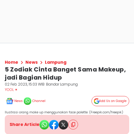
Home
News
Lampung
5 Zodiak Cinta Banget Sama Makeup,
jadi Bagian Hidup
02 Feb 2023, 15:03 WIB
Bandar Lampung
YOOL ✶
News
Channel
Add Us on Google
Ilustrasi orang make up menggunakan face palette. (Freepik.com/freepik)
Share Article