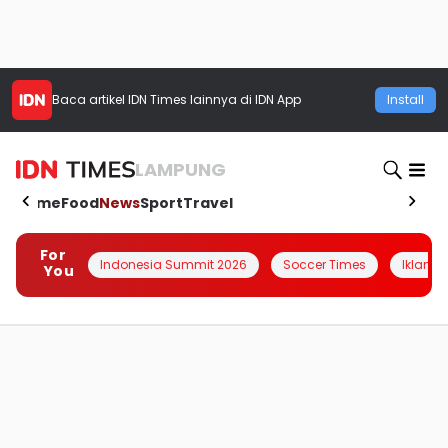
Baca artikel
IDN Times
lainnya di IDN App
Install
LAMPUNG
Home
Food
News
Sport
Travel
For
Indonesia Summit 2026
Soccer Times
Iklanin 
You