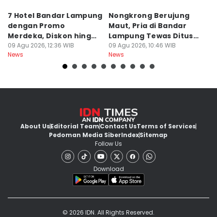
7 Hotel Bandar Lampung
Nongkrong Berujung
W
dengan Promo
Maut, Pria di Bandar
K
Merdeka, Diskon hingga
Lampung Tewas Ditusuk
L
50 Persen
09 Agu 2026, 12:36 WIB
Teman
09 Agu 2026, 10:46 WIB
W
09
News
News
Ne
About Us
Editorial Team
Contact Us
Terms of Services
Pedoman Media Siber
Index
Sitemap
Follow Us
Download
© 2026 IDN. All Rights Reserved.