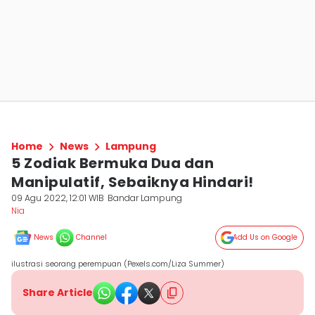
Home
News
Lampung
5 Zodiak Bermuka Dua dan
Manipulatif, Sebaiknya Hindari!
09 Agu 2022, 12:01 WIB
Bandar Lampung
Nia
News
Channel
Add Us on Google
ilustrasi seorang perempuan (Pexels.com/Liza Summer)
Share Article