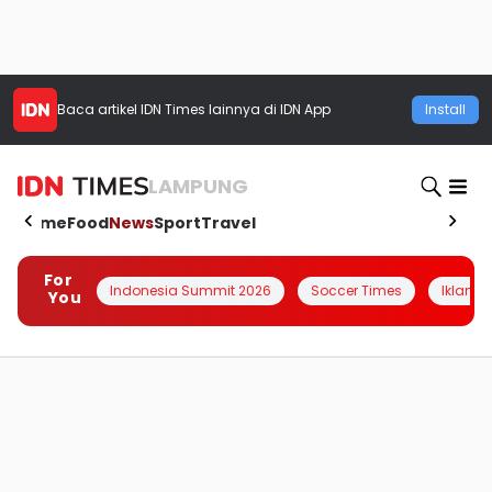
Baca artikel
IDN Times
lainnya di IDN App
Install
LAMPUNG
Home
Food
News
Sport
Travel
For
Indonesia Summit 2026
Soccer Times
Iklanin 
You