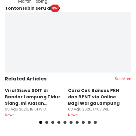
Martin Tobing
Tonton lebih seru di
Related Articles
See More
Viral Siswa SDIT di
Cara Cek Bansos PKH
PR
Bandar Lampung Tidur
dan BPNT via Online
P
Siang, Ini Alasan
Bagi Warga Lampung
J
Sekolah
08 Agu 2026, 18:01 WIB
08 Agu 2026, 17:03 WIB
08
News
News
Ne