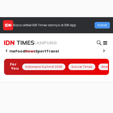
Baca artikel
IDN Times
lainnya di IDN App
Install
LAMPUNG
Home
Food
News
Sport
Travel
For
Indonesia Summit 2026
Soccer Times
Iklanin 
You