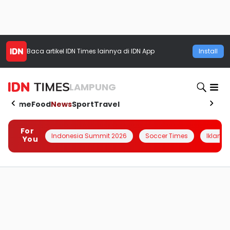
Baca artikel
IDN Times
lainnya di IDN App
Install
LAMPUNG
Home
Food
News
Sport
Travel
For
Indonesia Summit 2026
Soccer Times
Iklanin 
You