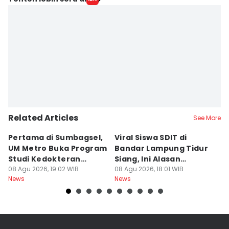
Related Articles
See More
Pertama di Sumbagsel,
Viral Siswa SDIT di
C
UM Metro Buka Program
Bandar Lampung Tidur
d
Studi Kedokteran
Siang, Ini Alasan
B
Hewan
08 Agu 2026, 19:02 WIB
Sekolah
08 Agu 2026, 18:01 WIB
08
News
News
Ne