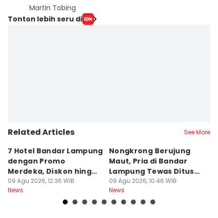
Martin Tobing
Tonton lebih seru di
Related Articles
See More
7 Hotel Bandar Lampung
Nongkrong Berujung
W
dengan Promo
Maut, Pria di Bandar
K
Merdeka, Diskon hingga
Lampung Tewas Ditusuk
L
50 Persen
09 Agu 2026, 12:36 WIB
Teman
09 Agu 2026, 10:46 WIB
W
09
News
News
Ne