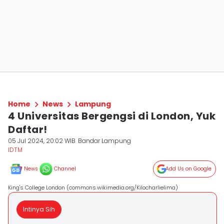
Home
News
Lampung
4 Universitas Bergengsi di London, Yuk
Daftar!
05 Jul 2024, 20:02 WIB
Bandar Lampung
IDTM
News
Channel
Add Us on Google
King's College London (commons.wikimedia.org/Kilocharlielima)
Intinya Sih