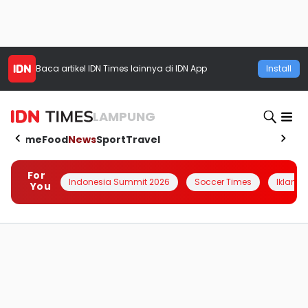
Baca artikel
IDN Times
lainnya di IDN App
Install
LAMPUNG
Home
Food
News
Sport
Travel
For
Indonesia Summit 2026
Soccer Times
Iklanin 
You