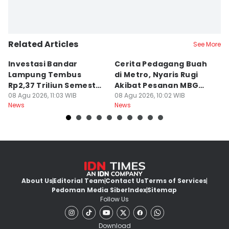
Related Articles
See More
Investasi Bandar
Cerita Pedagang Buah
H
Lampung Tembus
di Metro, Nyaris Rugi
P
Rp2,37 Triliun Semester
Akibat Pesanan MBG
A
I 2026
08 Agu 2026, 11:03 WIB
Batal
08 Agu 2026, 10:02 WIB
08
News
News
Ne
About Us
Editorial Team
Contact Us
Terms of Services
Pedoman Media Siber
Index
Sitemap
Follow Us
Download