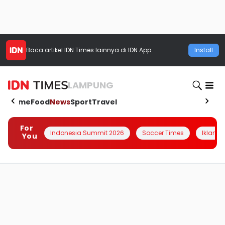
Baca artikel
IDN Times
lainnya di IDN App
Install
LAMPUNG
Home
Food
News
Sport
Travel
For
Indonesia Summit 2026
Soccer Times
Iklanin 
You