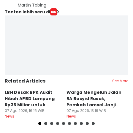
Martin Tobing
Tonton lebih seru di
Related Articles
See More
LBH Desak BPK Audit
Warga Mengeluh Jalan
B
Hibah APBD Lampung
RA Basyid Rusak,
Pe
Rp35 Miliar untuk
Pemkab Lamsel Janji
P
Kejaksaan
07 Agu 2026, 16:15 WIB
Segera Perbaiki
07 Agu 2026, 13:16 WIB
D
07
News
News
Ne