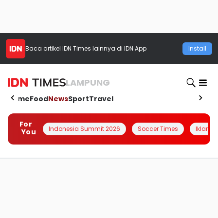
Baca artikel
IDN Times
lainnya di IDN App
Install
LAMPUNG
Home
Food
News
Sport
Travel
For
Indonesia Summit 2026
Soccer Times
Iklanin 
You