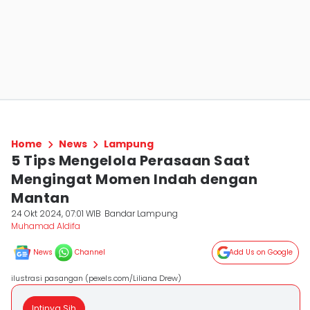
Home
News
Lampung
5 Tips Mengelola Perasaan Saat
Mengingat Momen Indah dengan
Mantan
24 Okt 2024, 07:01 WIB
Bandar Lampung
Muhamad Aldifa
News
Channel
Add Us on Google
ilustrasi pasangan (pexels.com/Liliana Drew)
Intinya Sih