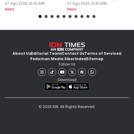
Kejaksaan
07 Agu 2026, 16:15 WIB
Segera Perbaiki
07 Agu 2026, 13:16 WIB
D
07
News
News
Ne
About Us
Editorial Team
Contact Us
Terms of Services
Pedoman Media Siber
Index
Sitemap
Follow Us
Download
© 2026 IDN. All Rights Reserved.