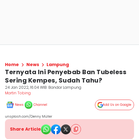
Home
News
Lampung
Ternyata Ini Penyebab Ban Tubeless
Sering Kempes, Sudah Tahu?
24 Jan 2022, 16:04 WIB
Bandar Lampung
Martin Tobing
News
Channel
Add Us on Google
unsplash.com/Denny Müller
Share Article