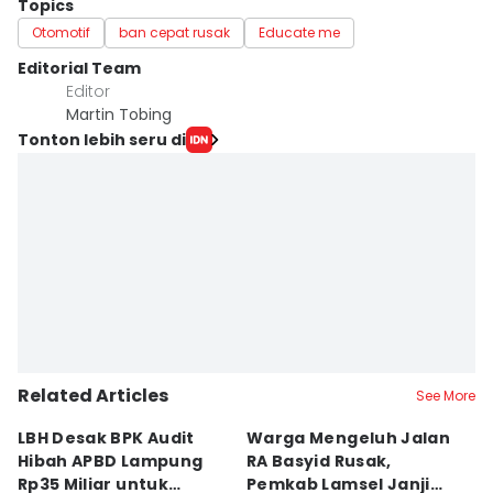
Topics
Otomotif
ban cepat rusak
Educate me
Editorial Team
Editor
Martin Tobing
Tonton lebih seru di
Related Articles
See More
LBH Desak BPK Audit
Warga Mengeluh Jalan
B
Hibah APBD Lampung
RA Basyid Rusak,
Pe
Rp35 Miliar untuk
Pemkab Lamsel Janji
P