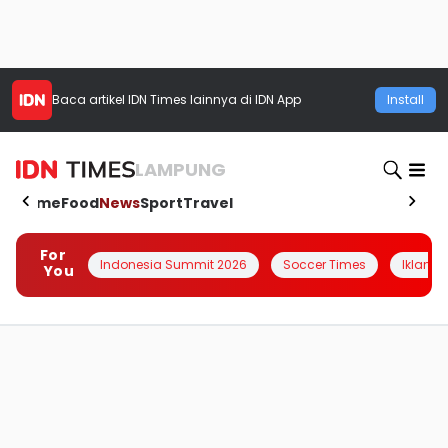
Baca artikel
IDN Times
lainnya di IDN App
Install
LAMPUNG
Home
Food
News
Sport
Travel
For
Indonesia Summit 2026
Soccer Times
Iklanin 
You