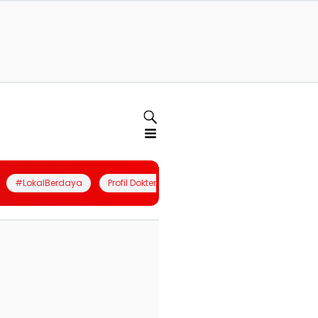
#LokalBerdaya
Profil Dokter
Quiz
Join Community