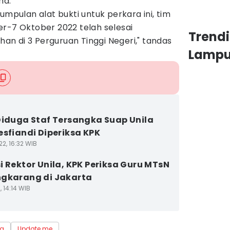
ma.
umpulan alat bukti untuk perkara ini, tim
r-7 Oktober 2022 telah selesai
Trend
n di 3 Perguruan Tinggi Negeri," tandas
Lamp
Diduga Staf Tersangka Suap Unila
esfiandi Diperiksa KPK
2, 16:32 WIB
i Rektor Unila, KPK Periksa Guru MTsN
gkarang di Jakarta
, 14:14 WIB
la
Update me