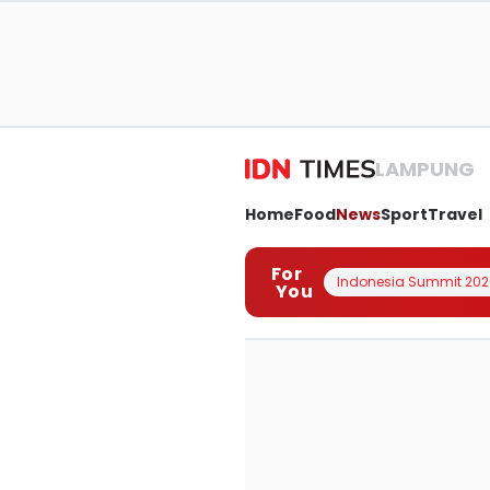
LAMPUNG
Home
Food
News
Sport
Travel
For
Indonesia Summit 202
You