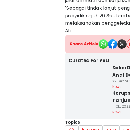
jalur afirmatif dan kerja sa
"Sebagai tindak lanjut peng
penyidik sejak 26 Septembe
melaksanakan penggeledaha
Ali.
Share Article
Curated For You
Saksi 
Andi D
29 Sep 202
News
Korups
Tanjun
11 Okt 2022
News
Topics
KPK
lampung
suap
uni