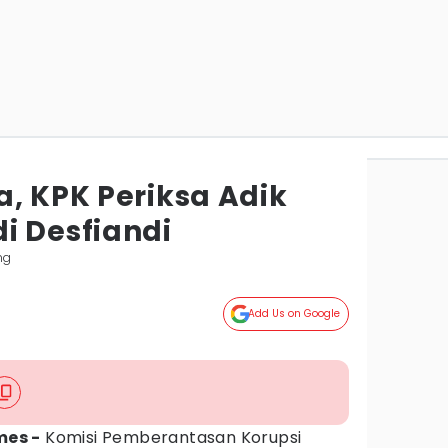
, KPK Periksa Adik
i Desfiandi
ng
Add Us on Google
mes -
Komisi Pemberantasan Korupsi