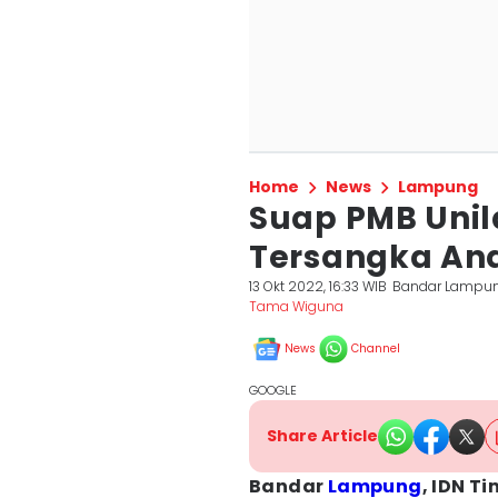
Home
News
Lampung
Suap PMB Unila
Tersangka And
13 Okt 2022, 16:33 WIB
Bandar Lampu
Tama Wiguna
News
Channel
GOOGLE
Share Article
Bandar
Lampung
, IDN Ti