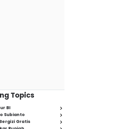
ng Topics
ur BI
o Subianto
ergizi Gratis
ukar Rupiah