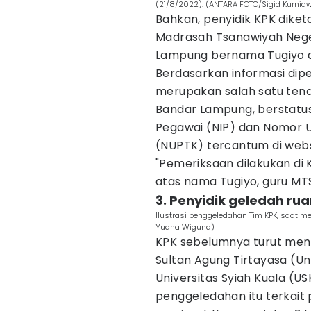
(21/8/2022). (ANTARA FOTO/Sigid Kurnia
Bahkan, penyidik KPK dike
Madrasah Tsanawiyah Neger
Lampung bernama Tugiyo di 
Berdasarkan informasi dipe
merupakan salah satu tenag
Bandar Lampung, berstatu
Pegawai (NIP) dan Nomor U
(NUPTK) tercantum di webs
"Pemeriksaan dilakukan di
atas nama Tugiyo, guru MT
3. Penyidik geledah rua
Ilustrasi penggeledahan Tim KPK, saat m
Yudha Wiguna)
KPK sebelumnya turut meng
Sultan Agung Tirtayasa (Unt
Universitas Syiah Kuala (US
penggeledahan itu terkai