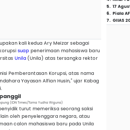
5
.
17 Agus
6
.
Piala A
7
.
GIIAS 2
pakan kali kedua Ary Meizar sebagai
 korupsi
suap
penerimaan mahasiswa baru
ersitas
Unila
(Unila) atas tersangka rektor
misi Pemberantasan Korupsi, atas nama
endahara Yayasan Alfian Husin," ujar Kabag
.
ipanggil
Lampung (IDN Times/Tama Yudha Wiguna)
m penyidik turut memeriksa seorang saksi
 lain oleh penyelenggara negara, atau
imaan calon mahasiswa baru pada Unila