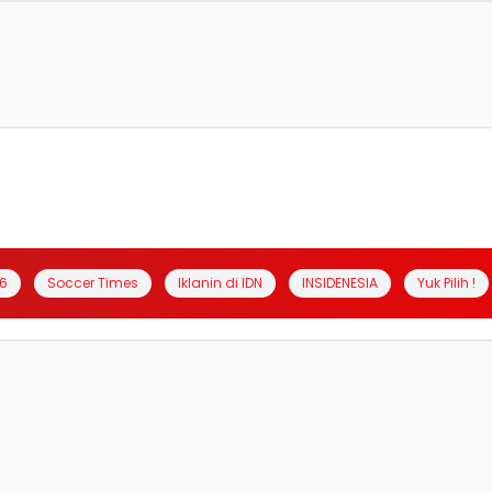
6
Soccer Times
Iklanin di IDN
INSIDENESIA
Yuk Pilih !