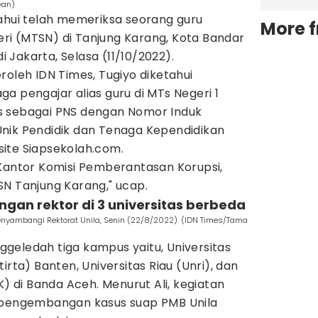
wan)
tahui telah memeriksa seorang guru
More 
i (MTSN) di Tanjung Karang, Kota Bandar
Jakarta, Selasa (11/10/2022).
roleh IDN Times, Tugiyo diketahui
a pengajar alias guru di MTs Negeri 1
s sebagai PNS dengan Nomor Induk
nik Pendidik dan Tenaga Kependidikan
ite Siapsekolah.com.
 Kantor Komisi Pemberantasan Korupsi,
SN Tanjung Karang," ucap.
ngan rektor di 3 universitas berbeda
enyambangi Rektorat Unila, Senin (22/8/2022). (IDN Times/Tama
geledah tiga kampus yaitu, Universitas
irta) Banten, Universitas Riau (Unri), dan
K) di Banda Aceh. Menurut Ali, kegiatan
t pengembangan kasus suap PMB Unila