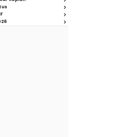
tus
FF
026