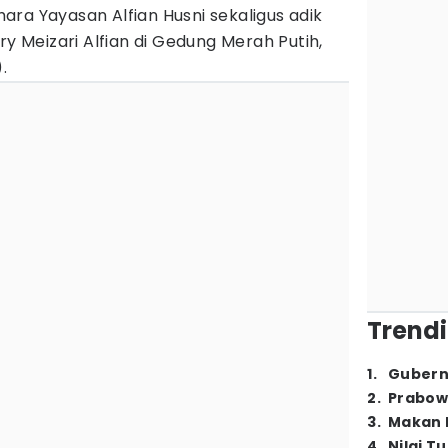
ara Yayasan Alfian Husni sekaligus adik
ry Meizari Alfian di Gedung Merah Putih,
.
Trendi
1
.
Gubern
2
.
Prabow
3
.
Makan B
4
.
Nilai T