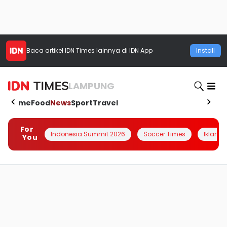
Baca artikel
IDN Times
lainnya di IDN App
Install
LAMPUNG
Home
Food
News
Sport
Travel
For
Indonesia Summit 2026
Soccer Times
Iklanin 
You