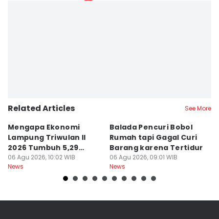
Related Articles
See More
Mengapa Ekonomi
Balada Pencuri Bobol
H
Lampung Triwulan II
Rumah tapi Gagal Curi
P
2026 Tumbuh 5,29
Barang karena Tertidur
A
Persen?
06 Agu 2026, 10:02 WIB
06 Agu 2026, 09:01 WIB
06
News
News
Ne