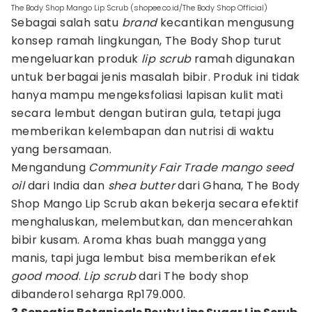
The Body Shop Mango Lip Scrub (shopee.co.id/The Body Shop Official)
Sebagai salah satu
brand
kecantikan mengusung
konsep ramah lingkungan, The Body Shop turut
mengeluarkan produk
lip scrub
ramah digunakan
untuk berbagai jenis masalah bibir. Produk ini tidak
hanya mampu mengeksfoliasi lapisan kulit mati
secara lembut dengan butiran gula, tetapi juga
memberikan kelembapan dan nutrisi di waktu
yang bersamaan.
Mengandung
Community Fair Trade mango seed
oil
dari India dan
shea butter
dari Ghana, The Body
Shop Mango Lip Scrub akan bekerja secara efektif
menghaluskan, melembutkan, dan mencerahkan
bibir kusam. Aroma khas buah mangga yang
manis, tapi juga lembut bisa memberikan efek
good mood
.
Lip scrub
dari The body shop
dibanderol seharga Rp179.000.