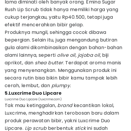
lama diminati oleh banyak orang. Emina Sugar
Rush Lip Scrub tidak hanya memiliki harga yang
cukup terjangkau, yaitu Rp40.500, tetapi juga
efektif mencerahkan bibir gelap.
Produknya mungil, sehingga cocok dibawa
bepergian. Selain itu, juga mengandung butiran
gula alami dikombinasikan dengan bahan-bahan
alami lainnya, seperti
olive oil, jojoba oil,
biji
aprikot, dan
shea butter
. Terdapat aroma manis
yang menyenangkan. Menggunakan produk ini
secara rutin bisa bikin bibir kamu tampak lebih
cerah, lembut, dan
plumpy.
5.Luxcrime Duo Lipcare
Luxcrime Duo Lipcare (luxcrime.com)
Tak mau ketinggalan,
brand
kecantikan lokal,
Luxcrime, menghadirkan terobosan baru dalam
produk perawatan bibir, yakni Luxcrime Duo
Lipcare.
Lip scrub
berbentuk
stick
ini sudah