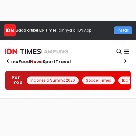
Baca artikel
IDN Times
lainnya di IDN App
Install
LAMPUNG
Home
Food
News
Sport
Travel
For
Indonesia Summit 2026
Soccer Times
Iklanin 
You