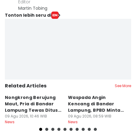
Editor
Martin Tobing
Tonton lebih seru di
Related Articles
See More
Nongkrong Berujung
Waspada Angin
H
Maut, Pria di Bandar
Kencang di Bandar
L
Lampung Tewas Ditusuk
Lampung, BPBD Minta
2
Teman
09 Agu 2026, 10:46 WIB
Warga Berhati-Hati
09 Agu 2026, 08:59 WIB
J
09
News
News
Ne