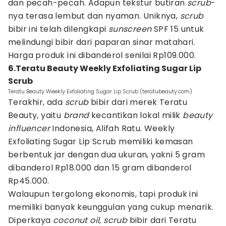
dan pecah-pecah. Adapun tekstur butiran
scrub
-
nya terasa lembut dan nyaman. Uniknya,
scrub
bibir ini telah dilengkapi
sunscreen
SPF 15 untuk
melindungi bibir dari paparan sinar matahari.
Harga produk ini dibanderol senilai Rp109.000.
6.Teratu Beauty Weekly Exfoliating Sugar Lip
Scrub
Teratu Beauty Weekly Exfoliating Sugar Lip Scrub (teratubeauty.com)
Terakhir, ada
scrub
bibir dari merek Teratu
Beauty, yaitu
brand
kecantikan lokal milik
beauty
influencer
Indonesia, Alifah Ratu. Weekly
Exfoliating Sugar Lip Scrub memiliki kemasan
berbentuk jar dengan dua ukuran, yakni 5 gram
dibanderol Rp18.000 dan 15 gram dibanderol
Rp45.000.
Walaupun tergolong ekonomis, tapi produk ini
memiliki banyak keunggulan yang cukup menarik.
Diperkaya
coconut oil, scrub
bibir dari Teratu