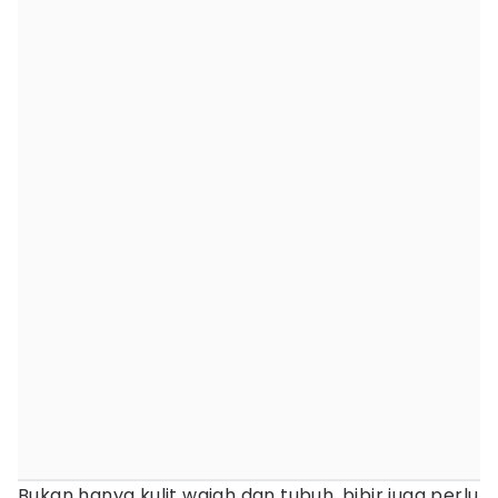
Bukan hanya kulit wajah dan tubuh, bibir juga perlu