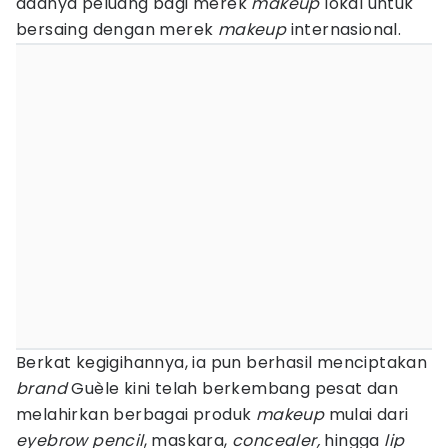
adanya peluang bagi merek
makeup
lokal untuk
bersaing dengan merek
makeup
internasional.
Berkat kegigihannya, ia pun berhasil menciptakan
brand
Guèle kini telah berkembang pesat dan
melahirkan berbagai produk
makeup
mulai dari
eyebrow pencil
, maskara,
concealer,
hingga
lip