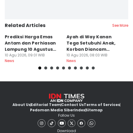
Related Articles
See More
Prediksi Harga Emas
Ayah di Way Kanan
P
Antam dan Perhiasan
Tega Setubuhi Anak,
P
Lampung 10 Agustus
Korban Diancam
A
2026
10 Agu 2026, 09:01 WIB
Dibunuh
10 Agu 2026, 08:03 WIB
G
10
News
News
Ne
About Us
Editorial Team
Contact Us
Terms of Services
Pedoman Media Siber
Index
Sitemap
Follow Us
Download