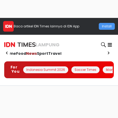
Baca artikel
IDN Times
lainnya di IDN App
Install
LAMPUNG
Home
Food
News
Sport
Travel
For
Indonesia Summit 2026
Soccer Times
Iklanin 
You