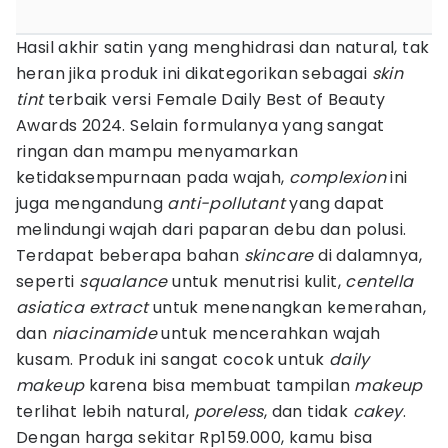
Hasil akhir satin yang menghidrasi dan natural, tak
heran jika produk ini dikategorikan sebagai
skin
tint
terbaik versi Female Daily Best of Beauty
Awards 2024. Selain formulanya yang sangat
ringan dan mampu menyamarkan
ketidaksempurnaan pada wajah,
complexion
ini
juga mengandung
anti-pollutant
yang dapat
melindungi wajah dari paparan debu dan polusi.
Terdapat beberapa bahan
skincare
di dalamnya,
seperti
squalance
untuk menutrisi kulit,
centella
asiatica extract
untuk menenangkan kemerahan,
dan
niacinamide
untuk mencerahkan wajah
kusam. Produk ini sangat cocok untuk
daily
makeup
karena bisa membuat tampilan
makeup
terlihat lebih natural,
poreless
, dan tidak
cakey
.
Dengan harga sekitar Rp159.000, kamu bisa