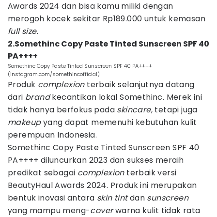
Awards 2024 dan bisa kamu miliki dengan
merogoh kocek sekitar Rp189.000 untuk kemasan
full size
.
2.Somethinc Copy Paste Tinted Sunscreen SPF 40
PA++++
Somethinc Copy Paste Tinted Sunscreen SPF 40 PA++++
(instagram.com/somethincofficial)
Produk
complexion
terbaik selanjutnya datang
dari
brand
kecantikan lokal Somethinc. Merek ini
tidak hanya berfokus pada
skincare
, tetapi juga
makeup
yang dapat memenuhi kebutuhan kulit
perempuan Indonesia.
Somethinc Copy Paste Tinted Sunscreen SPF 40
PA++++ diluncurkan 2023 dan sukses meraih
predikat sebagai
complexion
terbaik versi
BeautyHaul Awards 2024. Produk ini merupakan
bentuk inovasi antara
skin tint
dan
sunscreen
yang mampu meng-
cover
warna kulit tidak rata