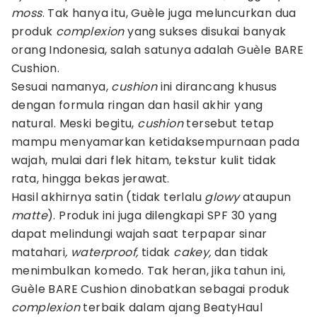
moss
. Tak hanya itu, Guèle juga meluncurkan dua
produk
complexion
yang sukses disukai banyak
orang Indonesia, salah satunya adalah Guèle BARE
Cushion.
Sesuai namanya,
cushion
ini dirancang khusus
dengan formula ringan dan hasil akhir yang
natural. Meski begitu,
cushion
tersebut tetap
mampu menyamarkan ketidaksempurnaan pada
wajah, mulai dari flek hitam, tekstur kulit tidak
rata, hingga bekas jerawat.
Hasil akhirnya satin (tidak terlalu
glowy
ataupun
matte
). Produk ini juga dilengkapi SPF 30 yang
dapat melindungi wajah saat terpapar sinar
matahari
, waterproof,
tidak
cakey,
dan tidak
menimbulkan komedo. Tak heran, jika tahun ini,
Guèle BARE Cushion dinobatkan sebagai produk
complexion
terbaik dalam ajang BeatyHaul