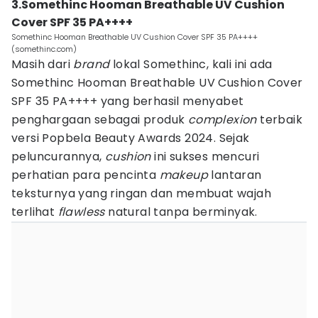
3.Somethinc Hooman Breathable UV Cushion
Cover SPF 35 PA++++
Somethinc Hooman Breathable UV Cushion Cover SPF 35 PA++++
(somethinc.com)
Masih dari
brand
lokal Somethinc, kali ini ada
Somethinc Hooman Breathable UV Cushion Cover
SPF 35 PA++++ yang berhasil menyabet
penghargaan sebagai produk
complexion
terbaik
versi Popbela Beauty Awards 2024. Sejak
peluncurannya,
cushion
ini sukses mencuri
perhatian para pencinta
makeup
lantaran
teksturnya yang ringan dan membuat wajah
terlihat
flawless
natural tanpa berminyak.