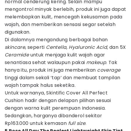
normal cenderung kering. Selain mampu
mengontrol minyak berlebih, produk ini juga dapat
melembapkan kulit, mencegah kekusaman pada
wajah, dan memberikan sensasi segar setelah
digunakan.
Di dalamnya mengandung berbagai bahan
skincare
, seperti
Centella, Hyaluronic Acid,
dan 5X
Ceramide
untuk menjaga kulit wajah agar
senantiasa sehat walaupun pakai
makeup
. Tak
hanya itu, produk ini juga memberikan
coverage
tinggi dalam sekali ‘tap’ dan membuat tampilan
wajah tampak halus seketika.
Untuk warnanya, Skintific Cover All Perfect
Cushion hadir dengan delapan pilihan sesuai
dengan warna kulit perempuan Indonesia.
Sedangkan, harganya dibanderol sekitar
Rp163.000 untuk kemasan
full size
.
5.Rose All Day The Realest Lightweight Skin Tint