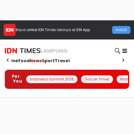
Baca artikel
IDN Times
lainnya di IDN App
Install
LAMPUNG
Home
Food
News
Sport
Travel
For
Indonesia Summit 2026
Soccer Times
Iklanin 
You