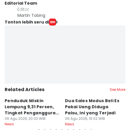
Editorial Team
Editor
Martin Tobing
Tonton lebih seru di
Related Articles
See More
Penduduk Miskin
Dua Sales Modus Beli Es
Vi
Lampung 9,31 Persen,
Pakai Uang Diduga
P
Tingkat Pengangguran
Palsu, Ini yang Terjadi
S
Terbuka Naik
06 Agu 2026, 20:03 WIB
06 Agu 2026, 19:02 WIB
06
News
News
Ne