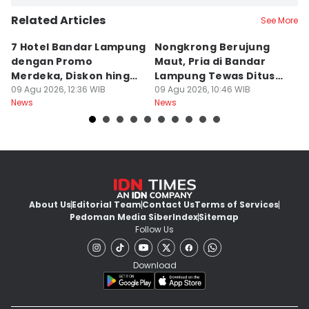
Related Articles
See More
7 Hotel Bandar Lampung
Nongkrong Berujung
W
dengan Promo
Maut, Pria di Bandar
K
Merdeka, Diskon hingga
Lampung Tewas Ditusuk
L
50 Persen
09 Agu 2026, 12:36 WIB
Teman
09 Agu 2026, 10:46 WIB
W
09
News
News
Ne
About Us
Editorial Team
Contact Us
Terms of Services
Pedoman Media Siber
Index
Sitemap
Follow Us
Download