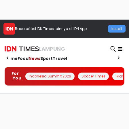
Baca artikel
IDN Times
lainnya di IDN App
Install
LAMPUNG
Home
Food
News
Sport
Travel
For
Indonesia Summit 2026
Soccer Times
Iklanin 
You