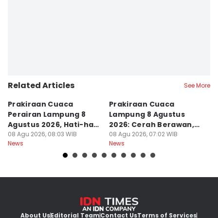
Editor
Martin Tobing
Related Articles
See More
Prakiraan Cuaca
Prakiraan Cuaca
Z
Perairan Lampung 8
Lampung 8 Agustus
P
Agustus 2026, Hati-hati
2026: Cerah Berawan,
T
Berlayar
08 Agu 2026, 08:03 WIB
Yuk Liburan
08 Agu 2026, 07:02 WIB
T
08
News
News
Ne
About Us
Editorial Team
Contact Us
Terms of Services