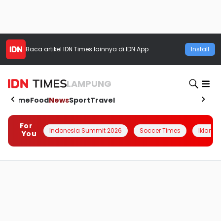
Baca artikel
IDN Times
lainnya di IDN App
Install
LAMPUNG
Home
Food
News
Sport
Travel
For
Indonesia Summit 2026
Soccer Times
Iklanin 
You