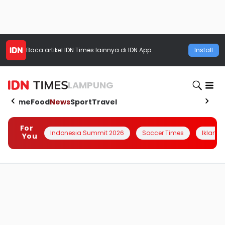
Baca artikel
IDN Times
lainnya di IDN App
Install
LAMPUNG
Home
Food
News
Sport
Travel
For
Indonesia Summit 2026
Soccer Times
Iklanin 
You