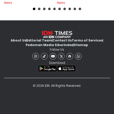
News
News
Ne
About Us
Editorial Team
Contact Us
Terms of Services
Pedoman Media Siber
Index
Sitemap
Follow Us
Download
© 2026 IDN. All Rights Reserved.