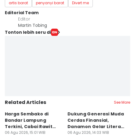
artis barat
penyanyi barat
Divert me
Editorial Team
Editor
Martin Tobing
Tonton lebih seru di
Related Articles
See More
Harga Sembako di
Dukung Generasi Muda
K
Bandar Lampung
Cerdas Finansial,
k
Terkini, Cabai Rawit
Danamon Gelar Literasi
In
Naik?
06 Agu 2026, 15:01 WIB
Keuangan
06 Agu 2026, 14:03 WIB
L
06