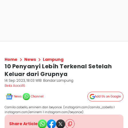
Home
News
Lampung
10 Penyanyi Lebih Terkenal Setelah
Keluar dari Grupnya
14 Sep 2023, 18:03 WIB
Bandar Lampung
Bela Aaaa16
News
Channel
Add Us on Google
Camila cabello, eminem dan beyonce. (instagram.com/camila_cabello ǀ
instagram.com/eminem ǀ instagram.com/beyonce)
Share Article