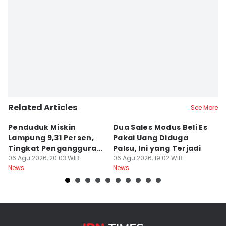
Related Articles
See More
Penduduk Miskin
Dua Sales Modus Beli Es
Vi
Lampung 9,31 Persen,
Pakai Uang Diduga
P
Tingkat Pengangguran
Palsu, Ini yang Terjadi
S
Terbuka Naik
06 Agu 2026, 20:03 WIB
06 Agu 2026, 19:02 WIB
06
News
News
Ne