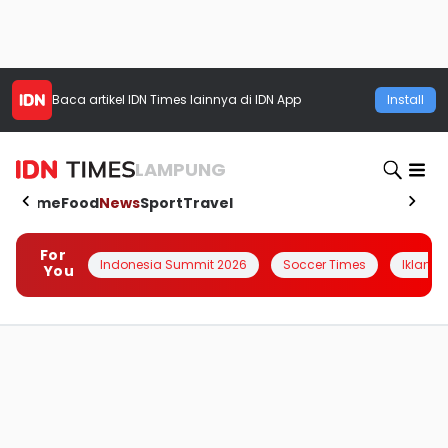
Baca artikel
IDN Times
lainnya di IDN App
Install
LAMPUNG
Home
Food
News
Sport
Travel
For
Indonesia Summit 2026
Soccer Times
Iklanin 
You