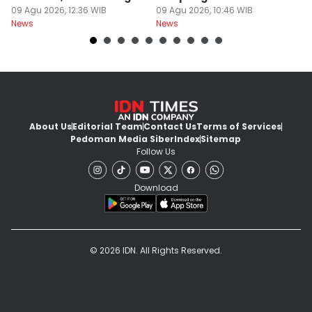
50 Persen
09 Agu 2026, 12:36 WIB
Teman
09 Agu 2026, 10:46 WIB
W
09
News
News
Ne
About Us
Editorial Team
Contact Us
Terms of Services
Pedoman Media Siber
Index
Sitemap
Follow Us
Download
© 2026 IDN. All Rights Reserved.