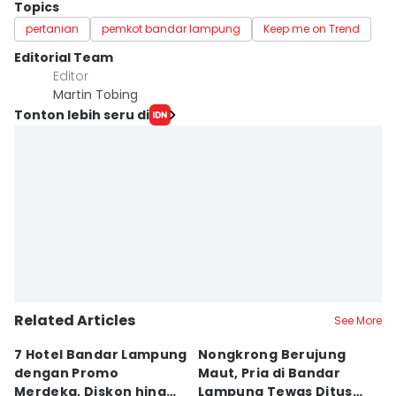
Topics
pertanian
pemkot bandar lampung
Keep me on Trend
Editorial Team
Editor
Martin Tobing
Tonton lebih seru di
Related Articles
See More
7 Hotel Bandar Lampung
Nongkrong Berujung
W
dengan Promo
Maut, Pria di Bandar
K
Merdeka, Diskon hingga
Lampung Tewas Ditusuk
L