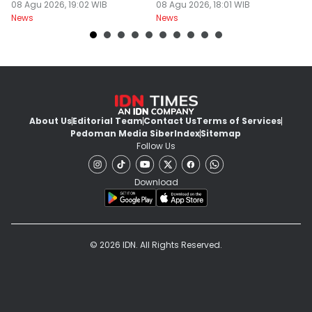
Hewan
08 Agu 2026, 19:02 WIB
Sekolah
08 Agu 2026, 18:01 WIB
08
News
News
Ne
About Us
Editorial Team
Contact Us
Terms of Services
Pedoman Media Siber
Index
Sitemap
Follow Us
Download
© 2026 IDN. All Rights Reserved.