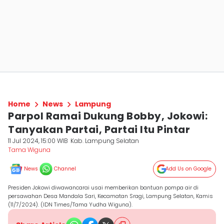
Home
News
Lampung
Parpol Ramai Dukung Bobby, Jokowi:
Tanyakan Partai, Partai Itu Pintar
11 Jul 2024, 15:00 WIB
Kab. Lampung Selatan
Tama Wiguna
News
Channel
Add Us on Google
Presiden Jokowi diwawancarai usai memberikan bantuan pompa air di
persawahan Desa Mandala Sari, Kecamatan Sragi, Lampung Selatan, Kamis
(11/7/2024). (IDN Times/Tama Yudha Wiguna).