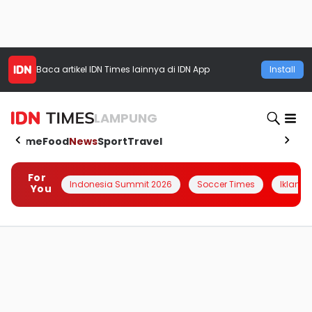
Baca artikel
IDN Times
lainnya di IDN App
Install
LAMPUNG
Home
Food
News
Sport
Travel
For
Indonesia Summit 2026
Soccer Times
Iklanin 
You