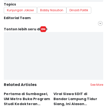
Topics
Kunjungan Jokowi
Bobby Nasution
Dinasti Politik
Editorial Team
Editor
Tonton lebih seru di
Tama Wiguna
Editor
Martin Tobing
Related Articles
See More
Pertama di Sumbagsel,
Viral Siswa SDIT di
C
UM Metro Buka Program
Bandar Lampung Tidur
d
Studi Kedokteran
Siang, Ini Alasan
B