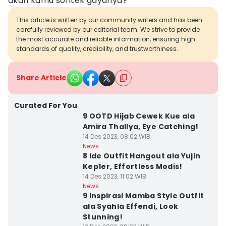
akan kamu sontek gayanya?
This article is written by our community writers and has been
carefully reviewed by our editorial team. We strive to provide
the most accurate and reliable information, ensuring high
standards of quality, credibility, and trustworthiness.
Share Article
Curated For You
9 OOTD Hijab Cewek Kue ala
Amira Thallya, Eye Catching!
14 Des 2023, 08:02 WIB
News
8 Ide Outfit Hangout ala Yujin
Kep1er, Effortless Modis!
14 Des 2023, 11:02 WIB
News
9 Inspirasi Mamba Style Outfit
ala Syahla Effendi, Look
Stunning!