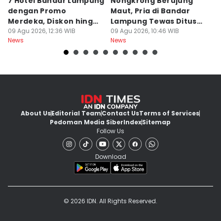
7 Hotel Bandar Lampung
Nongkrong Berujung
W
dengan Promo
Maut, Pria di Bandar
K
Merdeka, Diskon hingga
Lampung Tewas Ditusuk
L
50 Persen
09 Agu 2026, 12:36 WIB
Teman
09 Agu 2026, 10:46 WIB
W
09
News
News
Ne
About Us
Editorial Team
Contact Us
Terms of Services
Pedoman Media Siber
Index
Sitemap
Follow Us
Download
© 2026 IDN. All Rights Reserved.