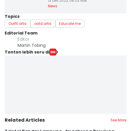
13 Des 2023, 08:03 WIB
News
Topics
Outfit artis
ootd artis
Educate me
Editorial Team
Editor
Martin Tobing
Tonton lebih seru di
Related Articles
See More