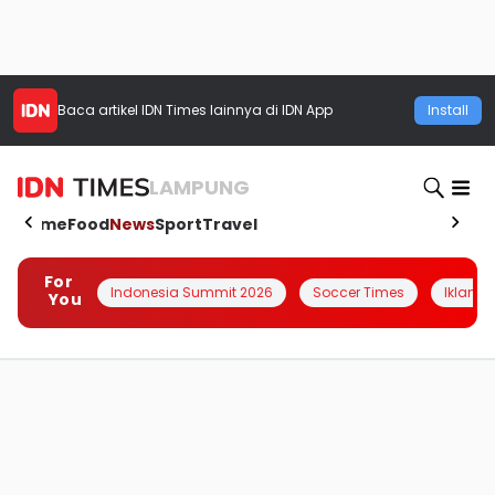
Baca artikel
IDN Times
lainnya di IDN App
Install
LAMPUNG
Home
Food
News
Sport
Travel
For
Indonesia Summit 2026
Soccer Times
Iklanin 
You