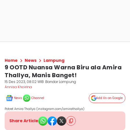
Home
News
Lampung
9 OOTD Nuansa Warna Biru ala Amira
Thallya, Manis Banget!
15 Des 2023, 08:02 WIB
Bandar Lampung
Annisa Khoirina
News
Channel
Add Us on Google
Potret Amira Thallya (instagram.com/amirathallya)
Share Article