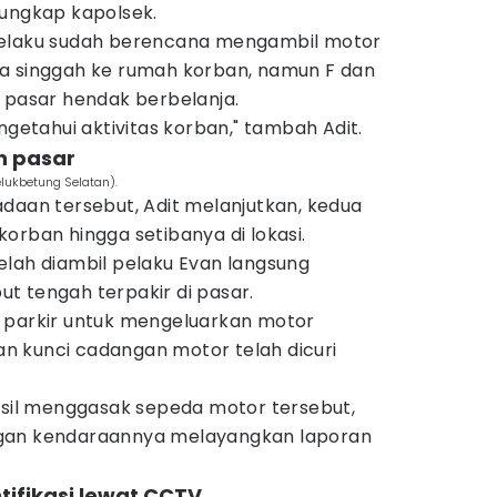
 ungkap kapolsek.
pelaku sudah berencana mengambil motor
a singgah ke rumah korban, namun F dan
e pasar hendak berbelanja.
ngetahui aktivitas korban," tambah Adit.
an pasar
elukbetung Selatan).
daan tersebut, Adit melanjutkan, kedua
orban hingga setibanya di lokasi.
elah diambil pelaku Evan langsung
t tengah terpakir di pasar.
 parkir untuk mengeluarkan motor
 kunci cadangan motor telah dicuri
hasil menggasak sepeda motor tersebut,
gan kendaraannya melayangkan laporan
tifikasi lewat CCTV