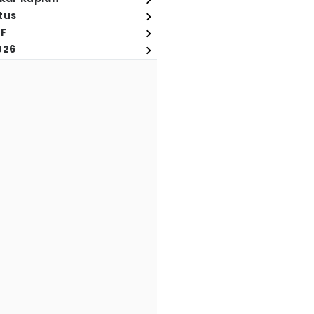
tus
FF
026