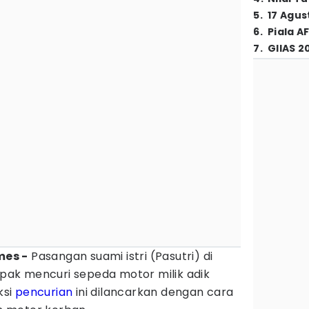
5
.
17 Agus
6
.
Piala A
7
.
GIIAS 2
mes -
Pasangan suami istri (Pasutri) di
ak mencuri sepeda motor milik adik
ksi
pencurian
ini dilancarkan dengan cara