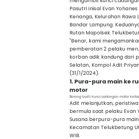
mengambil kunci cadangan
Pasutri inisal Evan Yohane
Kenanga, Kelurahan Rawa 
Bandar Lampung. Keduanya 
Rutan Mapolsek Telukbetun
"Benar, kami mengamankan
pemberatan 2 pelaku merup
korban adik kandung dari p
Selatan, Kompol Adit Priya
(31/1/2024).
1. Pura-pura main ke 
motor
Barang bukti kunci cadangan motor korban
Adit melanjutkan, peristiwa
bermula saat pelaku Evan 
Susana berpura-pura main 
Kecamatan Telukbetung Utar
WIB.