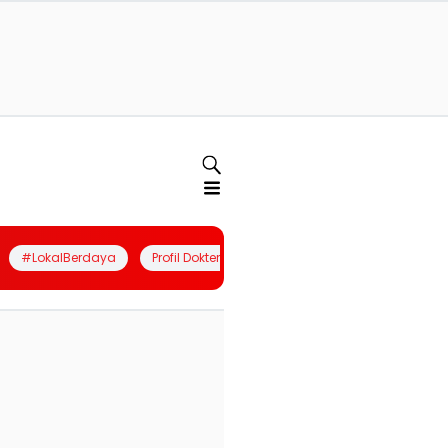
#LokalBerdaya
Profil Dokter
Quiz
Join Community