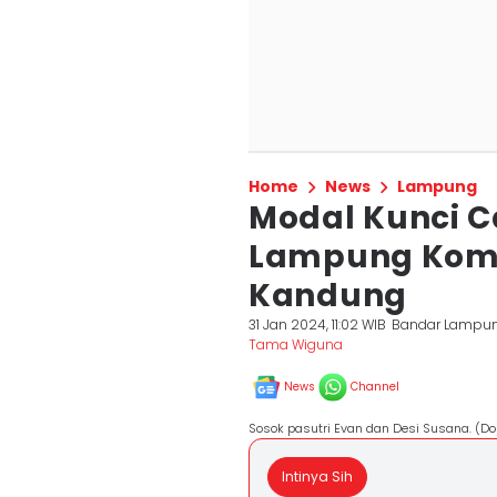
Home
News
Lampung
Modal Kunci C
Lampung Komp
Kandung
31 Jan 2024, 11:02 WIB
Bandar Lampu
Tama Wiguna
News
Channel
Sosok pasutri Evan dan Desi Susana. (Dok
Intinya Sih