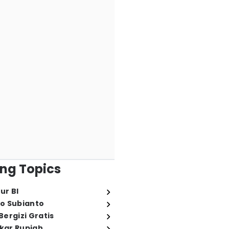
ng Topics
ur BI
o Subianto
ergizi Gratis
ukar Rupiah