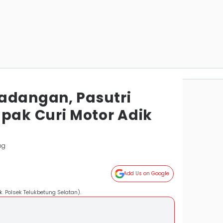
adangan, Pasutri
ak Curi Motor Adik
ng
Add Us on Google
. Polsek Telukbetung Selatan).