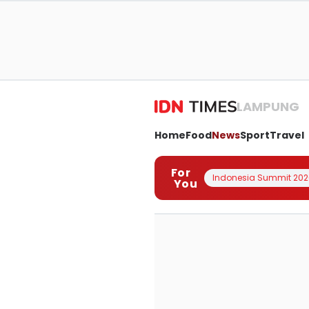
LAMPUNG
Home
Food
News
Sport
Travel
For
Indonesia Summit 202
You