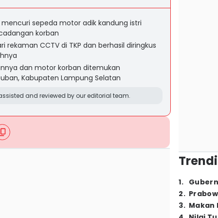
 mencuri sepeda motor adik kandung istri
cadangan korban
ari rekaman CCTV di TKP dan berhasil diringkus
ahnya
annya dan motor korban ditemukan
Suban, Kabupaten Lampung Selatan
ssisted and reviewed by our editorial team.
Trendi
1
.
Gubern
2
.
Prabow
3
.
Makan B
4
.
Nilai T