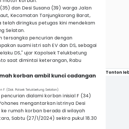
 motor korban.
s (35) dan Desi Susana (39) warga Jalan
Laut, Kecamatan Tanjungkarang Barat,
telah diringkus petugas kini mendekam
g Selatan.
 tersangka pencurian dengan
akan suami istri sah EV dan DS, sebagai
elaku DS," ujar Kapolsek Telukbetung
nto saat dimintai keterangan, Rabu
Tonton leb
rumah korban ambil kunci cadangan
 F. (Dok. Polsek Telukbetung Selatan).
 pencurian dialami korban inisial F (34)
Yohanes mengantarkan istrinya Desi
ke rumah korban berada di wilayah
a, Sabtu (27/1/2024) sekira pukul 18.30