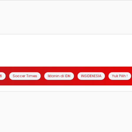
6
Soccer Times
Iklanin di IDN
INSIDENESIA
Yuk Pilih !