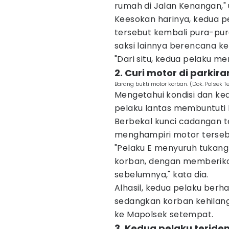
rumah di Jalan Kenangan,"
Keesokan harinya, kedua 
tersebut kembali pura-pur
saksi lainnya berencana k
"Dari situ, kedua pelaku me
2. Curi motor di parkir
Barang bukti motor korban. (Dok. Polsek T
Mengetahui kondisi dan kea
pelaku lantas membuntuti k
Berbekal kunci cadangan t
menghampiri motor tersebu
"Pelaku E menyuruh tukang
korban, dengan memberikan
sebelumnya," kata dia.
Alhasil, kedua pelaku ber
sedangkan korban kehilan
ke Mapolsek setempat.
3. Kedua pelaku teriden