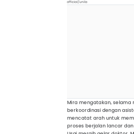
official/unila
Mira mengatakan, selama m
berkoordinasi dengan asis
mencatat arah untuk mempe
proses berjalan lancar dan
Usai meraih gelar doktor, 