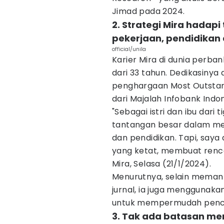
Jimad pada 2024.
2. Strategi Mira hada
pekerjaan, pendidikan
official/unila
Karier Mira di dunia perbank
dari 33 tahun. Dedikasinya
penghargaan Most Outstand
dari Majalah Infobank Indon
"Sebagai istri dan ibu dari
tantangan besar dalam me
dan pendidikan. Tapi, saya
yang ketat, membuat renca
Mira, Selasa (21/1/2024).
Menurutnya, selain meman
jurnal, ia juga menggunaka
untuk mempermudah pencar
3. Tak ada batasan me