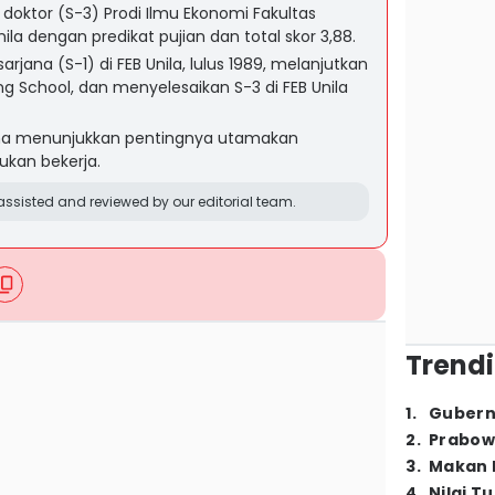
doktor (S-3) Prodi Ilmu Ekonomi Fakultas
ila dengan predikat pujian dan total skor 3,88.
jana (S-1) di FEB Unila, lulus 1989, melanjutkan
ing School, dan menyelesaikan S-3 di FEB Unila
zanna menunjukkan pentingnya utamakan
ukan bekerja.
ssisted and reviewed by our editorial team.
Trendi
1
.
Gubern
2
.
Prabow
3
.
Makan B
4
.
Nilai T