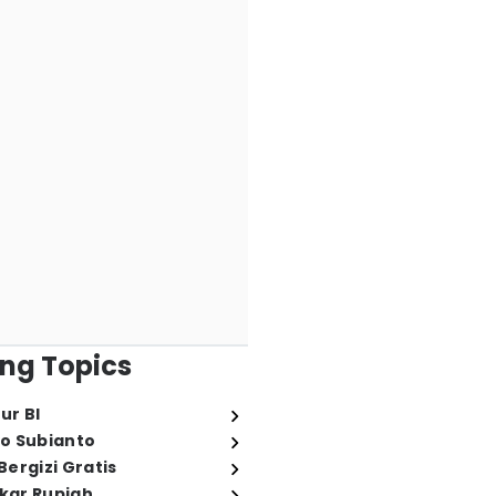
ng Topics
ur BI
o Subianto
ergizi Gratis
ukar Rupiah