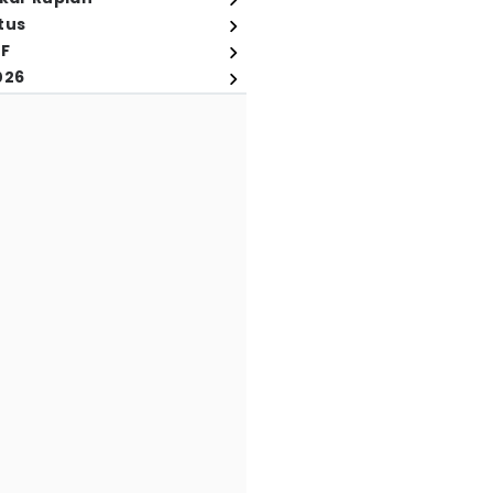
tus
FF
026