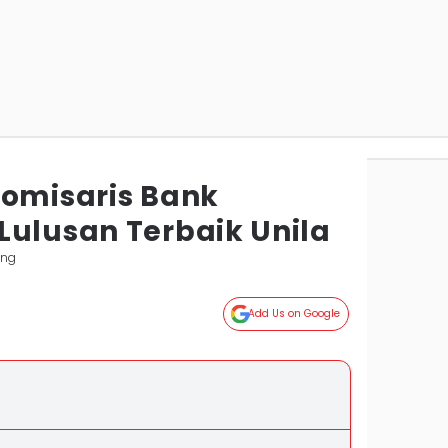
Komisaris Bank
Lulusan Terbaik Unila
ung
Add Us on Google