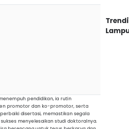
Trend
Lamp
enempuh pendidikan, ia rutin
ten promotor dan ko-promotor, serta
rbaiki disertasi, memastikan segala
 sukses menyelesaikan studi doktoralnya.
Mira berencana untuk terus berkarya dan