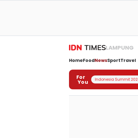
LAMPUNG
Home
Food
News
Sport
Travel
For
Indonesia Summit 202
You