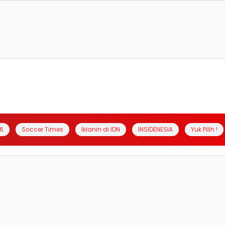
6
Soccer Times
Iklanin di IDN
INSIDENESIA
Yuk Pilih !