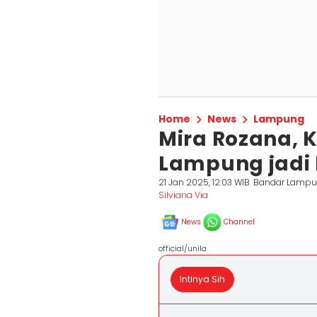
Home
News
Lampung
Mira Rozana, 
Lampung jadi 
21 Jan 2025, 12:03 WIB
Bandar Lamp
Silviana Via
News
Channel
official/unila
Intinya Sih