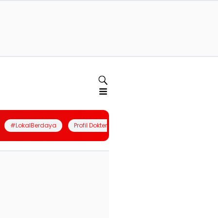
#LokalBerdaya
Profil Dokter
Quiz
Join Community