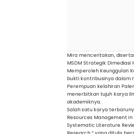
Mira menceritakan, disertas
MSDM Strategik Dimediasi 
Memperoleh Keunggulan Kom
bukti kontribusinya dala
Perempuan kelahiran Pale
menerbitkan tujuh karya i
akademiknya.
Salah satu karya terbaruny
Resources Management in 
Systematic Literature Revi
Research ” yang ditulis ber