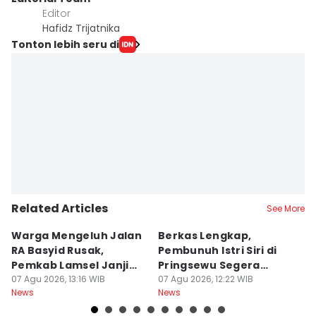
Editor
Hafidz Trijatnika
Tonton lebih seru di
Related Articles
See More
Warga Mengeluh Jalan
Berkas Lengkap,
1
RA Basyid Rusak,
Pembunuh Istri Siri di
E
Pemkab Lamsel Janji
Pringsewu Segera
K
Segera Perbaiki
07 Agu 2026, 13:16 WIB
Disidang
07 Agu 2026, 12:22 WIB
B
07
News
News
Ne