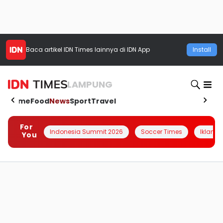
Baca artikel
IDN Times
lainnya di IDN App
Install
LAMPUNG
Home
Food
News
Sport
Travel
For
Indonesia Summit 2026
Soccer Times
Iklanin 
You