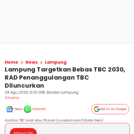
Home
News
Lampung
Lampung Targetkan Bebas TBC 2030,
RAD Penanggulangan TBC
Diluncurkan
08 Agu 2025, 13:30 WIB
Bandar Lampung
Silviana
News
Channel
Add Us on Google
ilustrasi TBC anak atau TB anak (unsplash.com/Vitolda Klein)
Intinya Sih