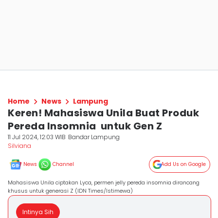
Home
News
Lampung
Keren! Mahasiswa Unila Buat Produk
Pereda Insomnia untuk Gen Z
11 Jul 2024, 12:03 WIB
Bandar Lampung
Silviana
News
Channel
Add Us on Google
Mahasiswa Unila ciptakan Lyca, permen jelly pereda insomnia dirancang
khusus untuk generasi Z (IDN Times/Istimewa)
Intinya Sih