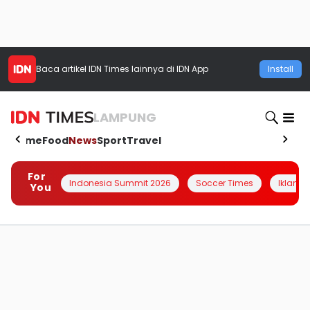
Baca artikel
IDN Times
lainnya di IDN App
Install
LAMPUNG
Home
Food
News
Sport
Travel
For
Indonesia Summit 2026
Soccer Times
Iklanin 
You