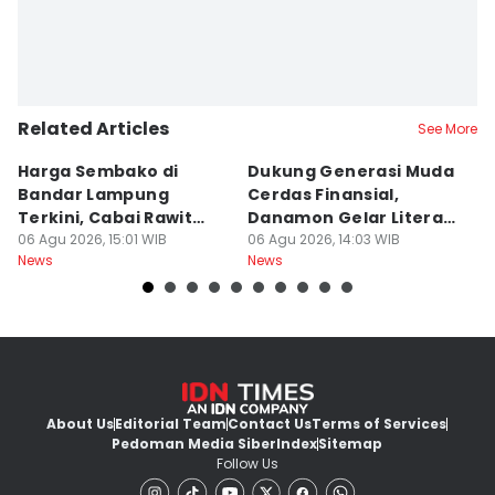
Related Articles
See More
Harga Sembako di
Dukung Generasi Muda
K
Bandar Lampung
Cerdas Finansial,
k
Terkini, Cabai Rawit
Danamon Gelar Literasi
In
Naik?
06 Agu 2026, 15:01 WIB
Keuangan
06 Agu 2026, 14:03 WIB
L
06
News
News
Ne
About Us
Editorial Team
Contact Us
Terms of Services
Pedoman Media Siber
Index
Sitemap
Follow Us