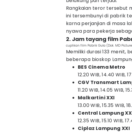
belakang pun terjadi.
Rangkaian teror tersebut 
ini tersembunyi di pabrik 
karna perjanjian di masa l
nyawa para pekerja sebaga
2. Jam tayang film Pab
cuplikan film Pabrik Gula (Dok. MD Pictur
Memiliki durasi 133 menit, 
beberapa bioskop Lampun
BES Cinema Metro
12.20 WIB, 14.40 WIB, 1
CGV Transmart La
11.20 WIB, 14.05 WIB, 15
Malkartini XXI
13.00 WIB, 15.35 WIB, 1
Central Lampung XX
12.35 WIB, 15.10 WIB, 1
Ciplaz Lampung XXI