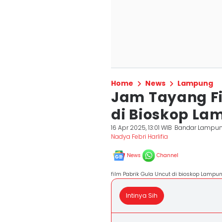
Home
News
Lampung
Jam Tayang Fi
di Bioskop La
16 Apr 2025, 13:01 WIB
Bandar Lampu
Nadya Febri Harlifia
News
Channel
film Pabrik Gula Uncut di bioskop Lampun
Intinya Sih