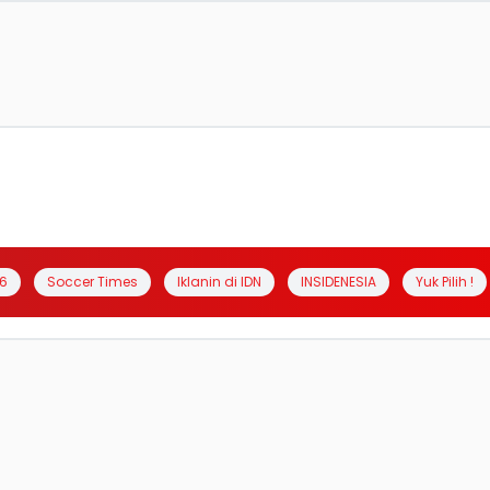
6
Soccer Times
Iklanin di IDN
INSIDENESIA
Yuk Pilih !