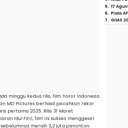
5
.
17 Agus
6
.
Piala A
7
.
GIIAS 2
a minggu kedua rilis, film horor Indonesia
n MD Pictures berhasil pecahkan rekor
ris pertama 2025. Rilis 31 Maret
ran Idul Fitri, film ini sukses menggeser
sebelumnya meraih 3,2 juta penonton.