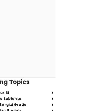
ng Topics
ur BI
o Subianto
ergizi Gratis
ukar Rupiah