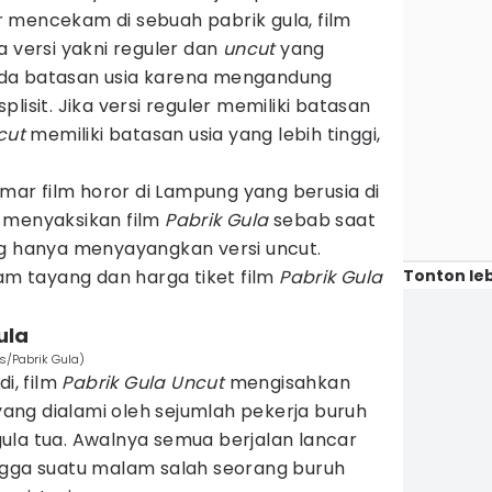
 mencekam di sebuah pabrik gula, film
 versi yakni reguler dan
uncut
yang
da batasan usia karena mengandung
lisit. Jika versi reguler memiliki batasan
cut
memiliki batasan usia yang lebih tinggi,
r film horor di Lampung yang berusia di
 menyaksikan film
Pabrik Gula
sebab saat
ng hanya menyayangkan versi uncut.
Tonton leb
jam tayang dan harga tiket film
Pabrik Gula
ula
es/Pabrik Gula)
di, film
Pabrik Gula Uncut
mengisahkan
ng dialami oleh sejumlah pekerja buruh
ula tua. Awalnya semua berjalan lancar
ngga suatu malam salah seorang buruh