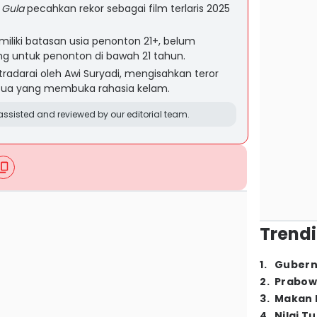
 Gula
pecahkan rekor sebagai film terlaris 2025
emiliki batasan usia penonton 21+, belum
ng untuk penonton di bawah 21 tahun.
tradarai oleh Awi Suryadi, mengisahkan teror
tua yang membuka rahasia kelam.
ssisted and reviewed by our editorial team.
Trendi
1
.
Gubern
2
.
Prabow
3
.
Makan B
4
.
Nilai T