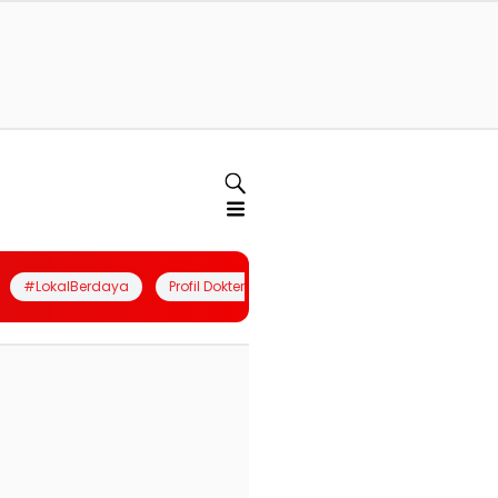
#LokalBerdaya
Profil Dokter
Quiz
Join Community