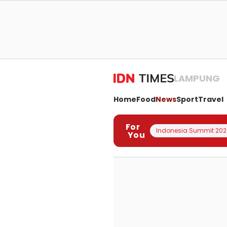
LAMPUNG
Home
Food
News
Sport
Travel
For
Indonesia Summit 202
You