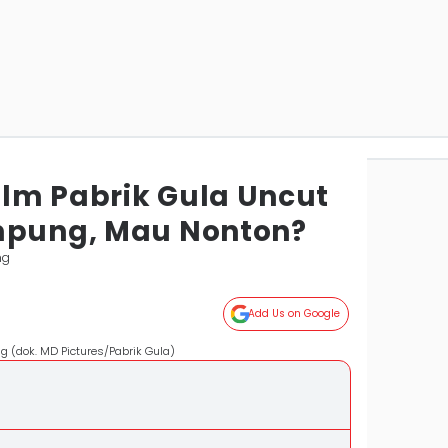
lm Pabrik Gula Uncut
mpung, Mau Nonton?
ng
Add Us on Google
g (dok. MD Pictures/Pabrik Gula)