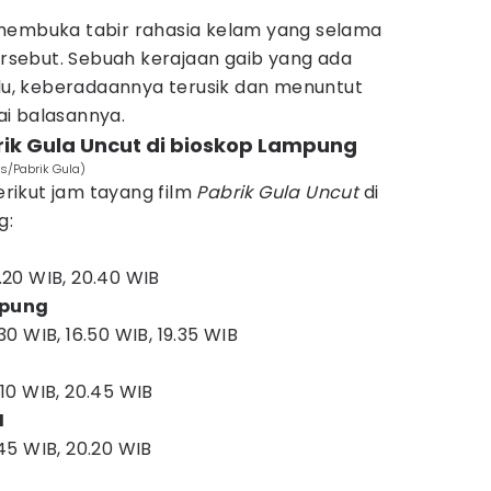
membuka tabir rahasia kelam yang selama
tersebut. Sebuah kerajaan gaib yang ada
alu, keberadaannya terusik dan menuntut
i balasannya.
rik Gula Uncut di bioskop Lampung
es/Pabrik Gula)
berikut jam tayang film
Pabrik Gula Uncut
di
g:
7.20 WIB, 20.40 WIB
mpung
.30 WIB, 16.50 WIB, 19.35 WIB
8.10 WIB, 20.45 WIB
I
7.45 WIB, 20.20 WIB