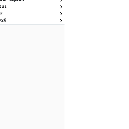
tus
FF
026