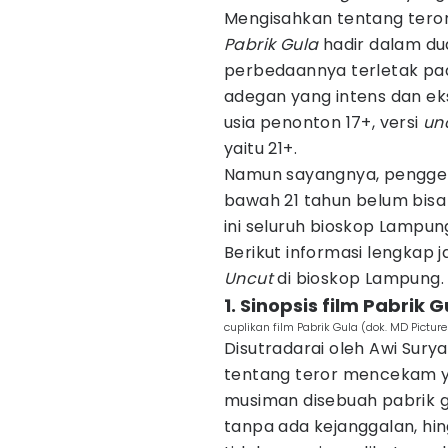
Mengisahkan tentang teror
Pabrik Gula
hadir dalam dua
perbedaannya terletak pa
adegan yang intens dan eksp
usia penonton 17+, versi
un
yaitu 21+.
Namun sayangnya, penggema
bawah 21 tahun belum bisa
ini seluruh bioskop Lampu
Berikut informasi lengkap 
Uncut
di bioskop Lampung.
1. Sinopsis film Pabrik G
cuplikan film Pabrik Gula (dok. MD Pictur
Disutradarai oleh Awi Surya
tentang teror mencekam ya
musiman disebuah pabrik g
tanpa ada kejanggalan, hi