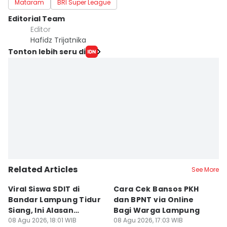
Mataram
BRI Super League
Editorial Team
Editor
Hafidz Trijatnika
Tonton lebih seru di
Related Articles
See More
Viral Siswa SDIT di
Cara Cek Bansos PKH
PR
Bandar Lampung Tidur
dan BPNT via Online
P
Siang, Ini Alasan
Bagi Warga Lampung
J
Sekolah
08 Agu 2026, 18:01 WIB
08 Agu 2026, 17:03 WIB
08