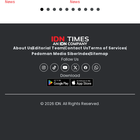
News
News
Ne
About Us
Editorial Team
Contact Us
Terms of Services
Pedoman Media Siber
Index
Sitemap
Follow Us
Download
© 2026 IDN. All Rights Reserved.