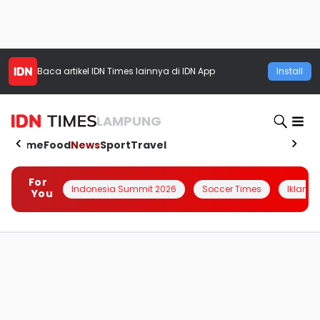
Baca artikel
IDN Times
lainnya di IDN App
Install
LAMPUNG
Home
Food
News
Sport
Travel
For
Indonesia Summit 2026
Soccer Times
Iklanin 
You