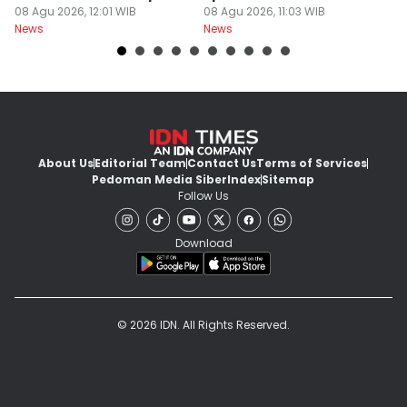
08 Agu 2026, 12:01 WIB
I 2026
08 Agu 2026, 11:03 WIB
B
08
News
News
Ne
About Us
Editorial Team
Contact Us
Terms of Services
Pedoman Media Siber
Index
Sitemap
Follow Us
Download
© 2026 IDN. All Rights Reserved.