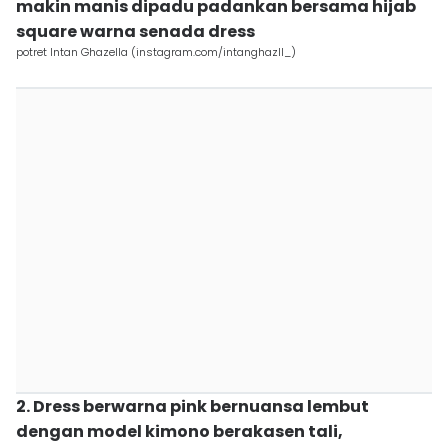
makin manis dipadu padankan bersama hijab
square warna senada dress
potret Intan Ghazella (instagram.com/intanghazll_)
2. Dress berwarna pink bernuansa lembut
dengan model kimono berakasen tali,