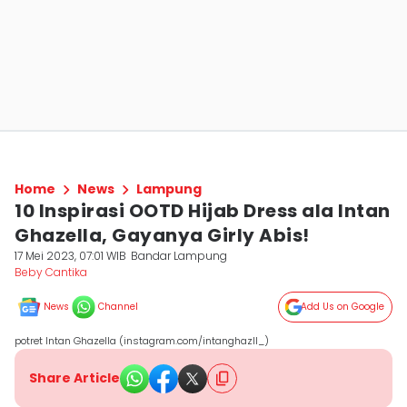
Home
News
Lampung
10 Inspirasi OOTD Hijab Dress ala Intan
Ghazella, Gayanya Girly Abis!
17 Mei 2023, 07:01 WIB
Bandar Lampung
Beby Cantika
News
Channel
Add Us on Google
potret Intan Ghazella (instagram.com/intanghazll_)
Share Article