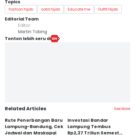
Topics
fashion hijab
ootd hijab
Educate me
Outfit Hijab
Editorial Team
Editor
Martin Tobing
Tonton lebih seru di
Related Articles
See More
Rute Penerbangan Baru
Investasi Bandar
C
Lampung-Bandung, Cek
Lampung Tembus
di
Jadwal dan Maskapai
Rp2,37 Triliun Semester
A