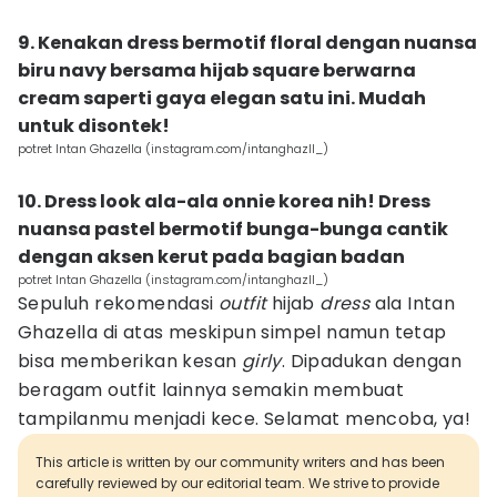
9. Kenakan dress bermotif floral dengan nuansa
biru navy bersama hijab square berwarna
cream saperti gaya elegan satu ini. Mudah
untuk disontek!
potret Intan Ghazella (instagram.com/intanghazll_)
10. Dress look ala-ala onnie korea nih! Dress
nuansa pastel bermotif bunga-bunga cantik
dengan aksen kerut pada bagian badan
potret Intan Ghazella (instagram.com/intanghazll_)
Sepuluh rekomendasi
outfit
hijab
dress
ala Intan
Ghazella di atas meskipun simpel namun tetap
bisa memberikan kesan
girly
. Dipadukan dengan
beragam outfit lainnya semakin membuat
tampilanmu menjadi kece. Selamat mencoba, ya!
This article is written by our community writers and has been
carefully reviewed by our editorial team. We strive to provide