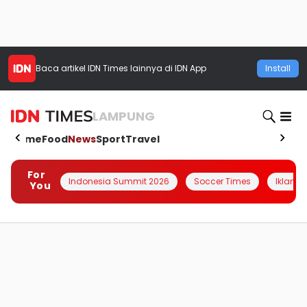
Baca artikel
IDN Times
lainnya di IDN App
Install
LAMPUNG
Home
Food
News
Sport
Travel
For
Indonesia Summit 2026
Soccer Times
Iklanin 
You