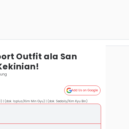
port Outfit ala San
 Kekinian!
pung
Add Us on Google
| (dok. Isplus/Kim Min Gyu) | (dok. Sedaily/Kim Kyu Bin)