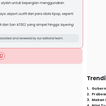
n
stylish
untuk bepergian menggunakan
gaya
airport outfit
dari para idola Kpop, seperti
t
dari San ATEEZ yang simpel hingga
layering
ssisted and reviewed by our editorial team.
Trendi
1
.
Gubern
2
.
Prabow
3
.
Makan B
4
.
Nilai T