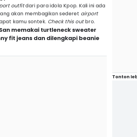
port outfit
dari para idola Kpop. Kali ini ada
yang akan membagikan sederet
airport
dapat kamu sontek.
Check this out
bro.
, San memakai turtleneck sweater
nny fit jeans dan dilengkapi beanie
Tonton leb