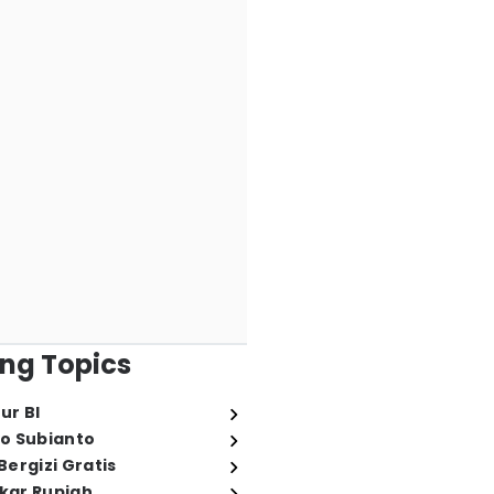
ng Topics
ur BI
o Subianto
ergizi Gratis
ukar Rupiah