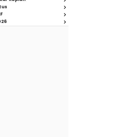
tus
FF
026