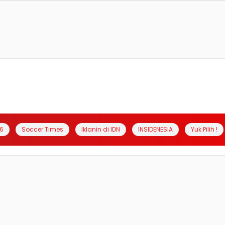
6
Soccer Times
Iklanin di IDN
INSIDENESIA
Yuk Pilih !