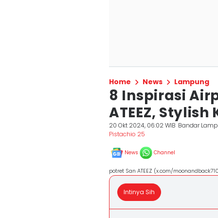
Home
News
Lampung
8 Inspirasi Air
ATEEZ, Stylish
20 Okt 2024, 06:02 WIB
Bandar Lam
Pistachio 25
News
Channel
potret San ATEEZ (x.com/moonandback710) 
Intinya Sih