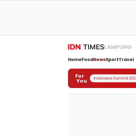
LAMPUNG
Home
Food
News
Sport
Travel
For
Indonesia Summit 202
You