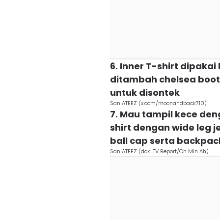
6. Inner T-shirt dipak
ditambah chelsea boots 
untuk disontek
San ATEEZ (x.com/moonandback710)
7. Mau tampil kece den
shirt dengan wide leg j
ball cap serta backpac
San ATEEZ (dok. TV Report/Oh Min Ah)