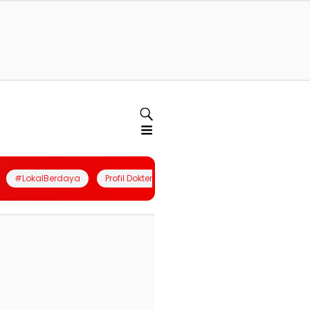
#LokalBerdaya
Profil Dokter
Quiz
Join Community