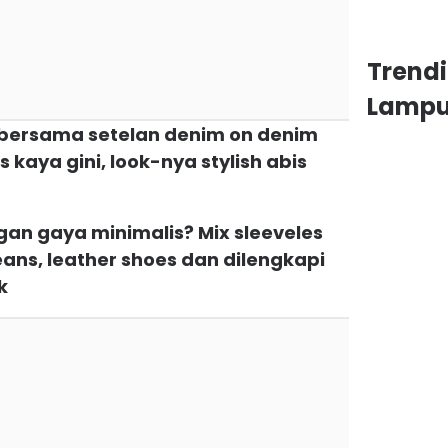
Trend
Lamp
ai bersama setelan denim on denim
kaya gini, look-nya stylish abis
gan gaya minimalis? Mix sleeveles
eans, leather shoes dan dilengkapi
k