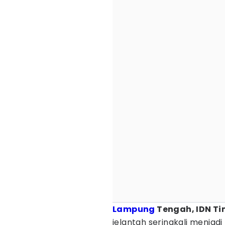
Lampung
Tengah, IDN Ti
jelantah seringkali menja