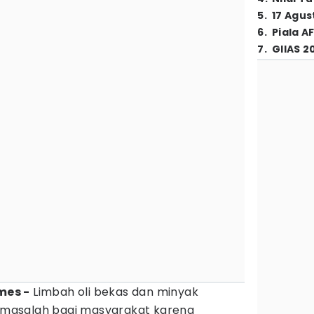
5
.
17 Agus
6
.
Piala A
7
.
GIIAS 2
mes -
Limbah oli bekas dan minyak
di masalah bagi masyarakat karena