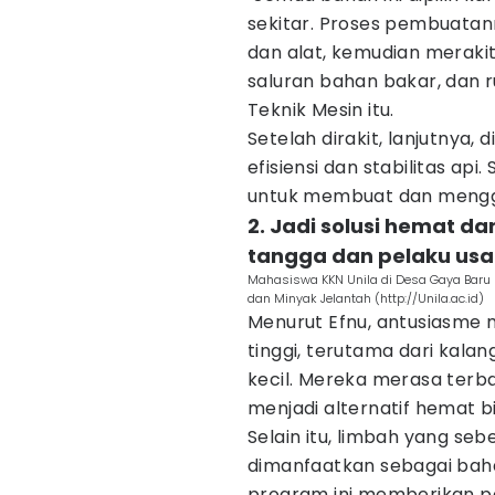
sekitar. Proses pembuata
dan alat, kemudian merak
saluran bahan bakar, dan 
Teknik Mesin itu.
Setelah dirakit, lanjutnya,
efisiensi dan stabilitas api
untuk membuat dan menggu
2. Jadi solusi hemat d
tangga dan pelaku usa
Mahasiswa KKN Unila di Desa Gaya Baru 
dan Minyak Jelantah (http://Unila.ac.id)
Menurut Efnu, antusiasme 
tinggi, terutama dari kala
kecil. Mereka merasa terb
menjadi alternatif hemat 
Selain itu, limbah yang se
dimanfaatkan sebagai baha
program ini memberikan pe