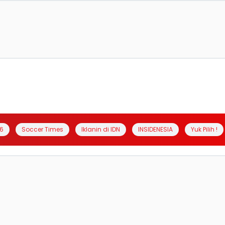
6
Soccer Times
Iklanin di IDN
INSIDENESIA
Yuk Pilih !