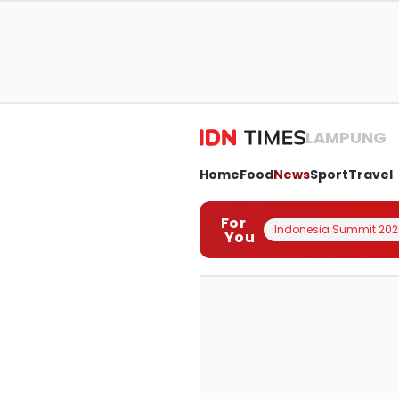
LAMPUNG
Home
Food
News
Sport
Travel
For
Indonesia Summit 202
You