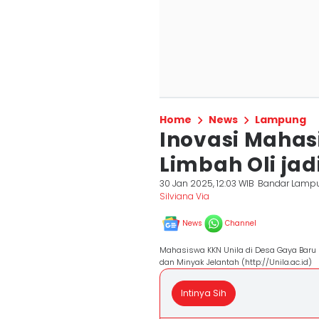
Home
News
Lampung
Inovasi Mahas
Limbah Oli jad
30 Jan 2025, 12:03 WIB
Bandar Lamp
Silviana Via
News
Channel
Mahasiswa KKN Unila di Desa Gaya Baru 
dan Minyak Jelantah (http://Unila.ac.id)
Intinya Sih