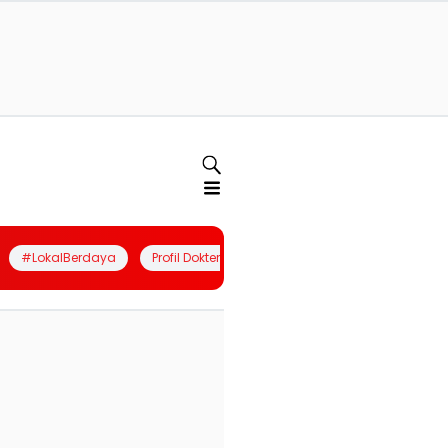
#LokalBerdaya
Profil Dokter
Quiz
Join Community