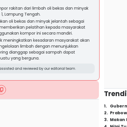
por rakitan dari limbah oli bekas dan minyak
u 1, Lampung Tengah.
an oli bekas dan minyak jelantah sebagai
 memberikan pelatihan kepada masyarakat
unakan kompor ini secara mandiri.
tuk meningkatkan kesadaran masyarakat akan
engelolaan limbah dengan menunjukkan
ring dianggap sebagai sampah dapat
uatu yang berguna.
ssisted and reviewed by our editorial team.
Trendi
1
.
Gubern
2
.
Prabow
3
.
Makan B
4
.
Nilai T