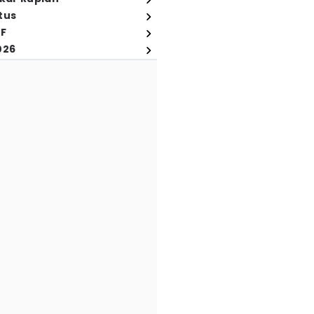
tus
FF
026