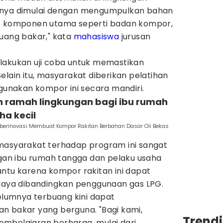
nnya dimulai dengan mengumpulkan bahan
it komponen utama seperti badan kompor,
ruang bakar," kata
mahasiswa
jurusan
 dilakukan uji coba untuk memastikan
. Selain itu, masyarakat diberikan pelatihan
nakan kompor ini secara mandiri.
an ramah lingkungan bagi ibu rumah
ha kecil
berinovasi Membuat Kompor Rakitan Berbahan Dasar Oli Bekas
masyarakat terhadap program ini sangat
ngan ibu rumah tangga dan pelaku usaha
antu karena kompor rakitan ini dapat
biaya dibandingkan penggunaan gas LPG.
belumnya terbuang kini dapat
n bakar yang berguna. "Bagi kami,
Trend
mbelajaran berharga, mulai dari