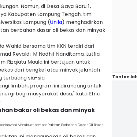
kungan. Namun, di Desa Gaya Baru 1,
aya Kabupaten Lampung Tengah, tim
iversitas Lampung (
Unila
) menghadirkan
itan berbahan dasar oli bekas dan minyak
huda Wahid bersama tim KKN terdiri dari
ad Revaldi, M Nadhif Nanditama, Lutfia
m Rizqiatu Maula ini bertujuan untuk
ekas dari bengkel atau minyak jelantah
Tonton leb
g terbuang sia-sia.
gi limbah, program ini dirancang untuk
nergi bagi masyarakat desa," kata Efnu
.
ahan bakar oli bekas dan minyak
berinovasi Membuat Kompor Rakitan Berbahan Dasar Oli Bekas
rakitan ini menggunakan oli bekas dan