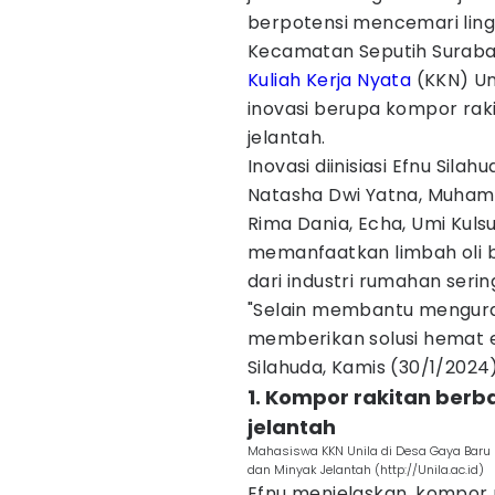
berpotensi mencemari ling
Kecamatan Seputih Surab
Kuliah Kerja Nyata
(KKN) Un
inovasi berupa kompor rak
jelantah.
Inovasi diinisiasi Efnu Sila
Natasha Dwi Yatna, Muhamm
Rima Dania, Echa, Umi Kulsu
memanfaatkan limbah oli b
dari industri rumahan serin
"Selain membantu menguran
memberikan solusi hemat e
Silahuda, Kamis (30/1/2024)
1. Kompor rakitan berb
jelantah
Mahasiswa KKN Unila di Desa Gaya Baru 
dan Minyak Jelantah (http://Unila.ac.id)
Efnu menjelaskan, kompor 