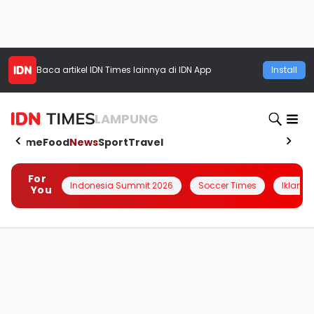
Baca artikel
IDN Times
lainnya di IDN App
Install
LAMPUNG
Home
Food
News
Sport
Travel
For
Indonesia Summit 2026
Soccer Times
Iklanin 
You