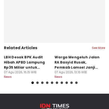
Editor
Martin Tobing
Related Articles
See More
LBH Desak BPK Audit
Warga Mengeluh Jalan
B
Hibah APBD Lampung
RA Basyid Rusak,
Pe
Rp35 Miliar untuk
Pemkab Lamsel Janji
P
Kejaksaan
07 Agu 2026, 16:15 WIB
Segera Perbaiki
07 Agu 2026, 13:16 WIB
D
07
News
News
Ne