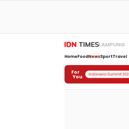
LAMPUNG
Home
Food
News
Sport
Travel
For
Indonesia Summit 202
You