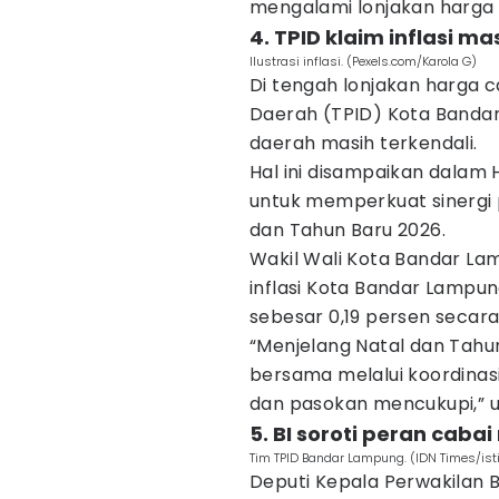
mengalami lonjakan harga s
4. TPID klaim inflasi ma
Ilustrasi inflasi. (Pexels.com/Karola G)
Di tengah lonjakan harga ca
Daerah (TPID) Kota Bandar
daerah masih terkendali.
Hal ini disampaikan dalam 
untuk memperkuat sinergi 
dan Tahun Baru 2026.
Wakil Wali Kota Bandar L
inflasi Kota Bandar Lampu
sebesar 0,19 persen secar
“Menjelang Natal dan Tahun
bersama melalui koordinasi
dan pasokan mencukupi,” u
5. BI soroti peran caba
Tim TPID Bandar Lampung. (IDN Times/is
Deputi Kepala Perwakilan 