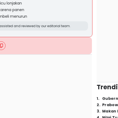
icu lonjakan
 karena panen
embeli menurun
ssisted and reviewed by our editorial team.
Trendi
1
.
Gubern
2
.
Prabow
3
.
Makan B
4
.
Nilai T