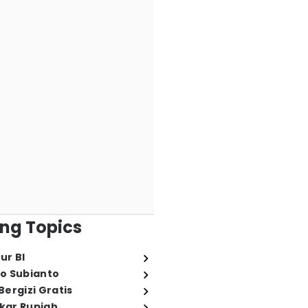
ng Topics
ur BI
o Subianto
ergizi Gratis
ukar Rupiah