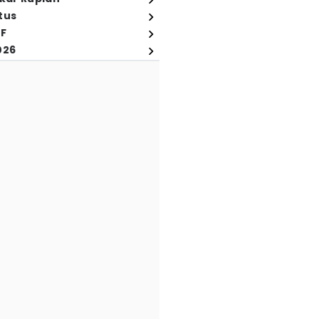
tus
FF
026