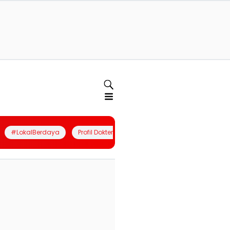
#LokalBerdaya
Profil Dokter
Quiz
Join Community