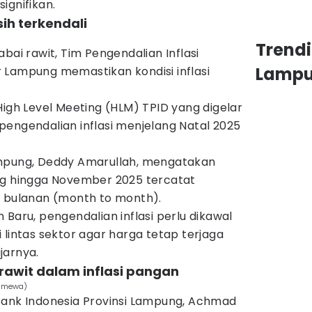
ignifikan.
sih terkendali
Trend
bai rawit, Tim Pengendalian Inflasi
Lamp
 Lampung memastikan kondisi inflasi
High Level Meeting (HLM) TPID yang digelar
pengendalian inflasi menjelang Natal 2025
ampung, Deddy Amarullah, mengatakan
ng hingga November 2025 tercatat
a bulanan (month to month).
 Baru, pengendalian inflasi perlu dikawal
 lintas sektor agar harga tetap terjaga
jarnya.
i rawit dalam inflasi pangan
timewa)
Bank Indonesia Provinsi Lampung, Achmad