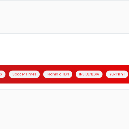
6
Soccer Times
Iklanin di IDN
INSIDENESIA
Yuk Pilih !