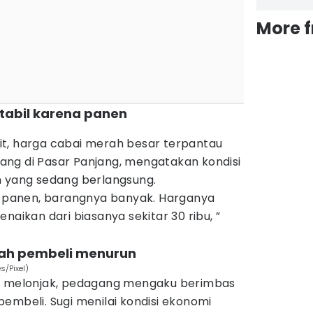
More 
stabil karena panen
t, harga cabai merah besar terpantau
agang di Pasar Panjang, mengatakan kondisi
n yang sedang berlangsung.
gi panen, barangnya banyak. Harganya
naikan dari biasanya sekitar 30 ribu, ”
mlah pembeli menurun
s/Pixel)
it melonjak, pedagang mengaku berimbas
embeli. Sugi menilai kondisi ekonomi