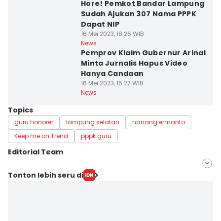
Hore! Pemkot Bandar Lampung
Sudah Ajukan 307 Nama PPPK
Dapat NIP
16 Mei 2023, 18:26 WIB
News
Pemprov Klaim Gubernur Arinal
Minta Jurnalis Hapus Video
Hanya Candaan
16 Mei 2023, 15:27 WIB
News
Topics
guru honorer
lampung selatan
nanang ermanto
Keep me on Trend
pppk guru
Editorial Team
Editor
Tonton lebih seru di
Silviana
Editor
Martin Tobing