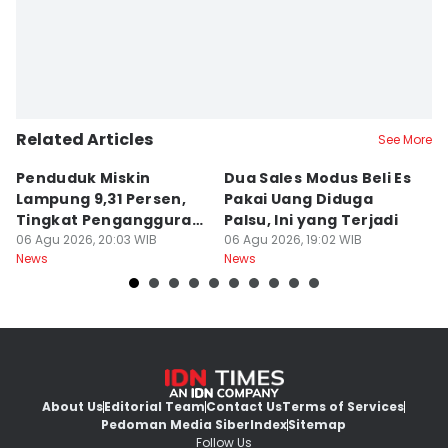
Related Articles
See More
Penduduk Miskin
Dua Sales Modus Beli Es
Vi
Lampung 9,31 Persen,
Pakai Uang Diduga
P
Tingkat Pengangguran
Palsu, Ini yang Terjadi
S
Terbuka Naik
06 Agu 2026, 20:03 WIB
06 Agu 2026, 19:02 WIB
06
News
News
Ne
About Us
Editorial Team
Contact Us
Terms of Services
Pedoman Media Siber
Index
Sitemap
Follow Us