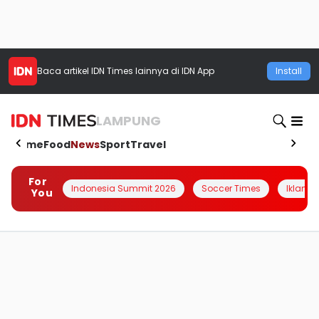
Baca artikel
IDN Times
lainnya di IDN App
Install
LAMPUNG
Home
Food
News
Sport
Travel
For
Indonesia Summit 2026
Soccer Times
Iklanin 
You