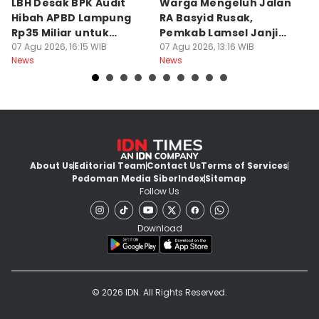
LBH Desak BPK Audit
Warga Mengeluh Jalan
B
Hibah APBD Lampung
RA Basyid Rusak,
Pe
Rp35 Miliar untuk
Pemkab Lamsel Janji
P
Kejaksaan
07 Agu 2026, 16:15 WIB
Segera Perbaiki
07 Agu 2026, 13:16 WIB
D
07
News
News
Ne
About Us
Editorial Team
Contact Us
Terms of Services
Pedoman Media Siber
Index
Sitemap
Follow Us
Download
© 2026 IDN. All Rights Reserved.