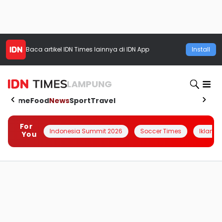
Baca artikel
IDN Times
lainnya di IDN App
Install
LAMPUNG
Home
Food
News
Sport
Travel
For
Indonesia Summit 2026
Soccer Times
Iklanin 
You