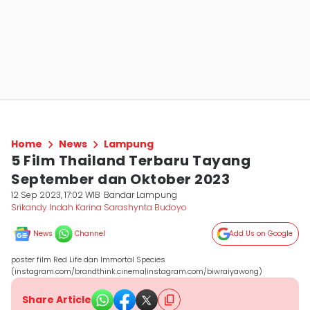
Home
News
Lampung
5 Film Thailand Terbaru Tayang
September dan Oktober 2023
12 Sep 2023, 17:02 WIB
Bandar Lampung
Srikandy Indah Karina Sarashynta Budoyo
News
Channel
Add Us on Google
poster film Red Life dan Immortal Species
(instagram.com/brandthink.cinema|instagram.com/biwraiyawong)
Share Article