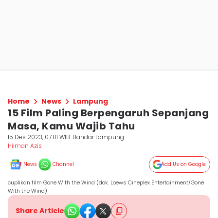
Home
News
Lampung
15 Film Paling Berpengaruh Sepanjang
Masa, Kamu Wajib Tahu
15 Des 2023, 07:01 WIB
Bandar Lampung
Hilman Azis
News
Channel
Add Us on Google
cuplikan film Gone With the Wind (dok. Loews Cineplex Entertainment/Gone
With the Wind)
Share Article