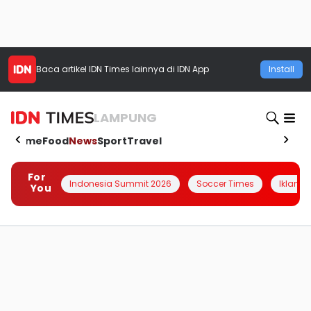
Baca artikel
IDN Times
lainnya di IDN App
Install
LAMPUNG
Home
Food
News
Sport
Travel
For
Indonesia Summit 2026
Soccer Times
Iklanin 
You