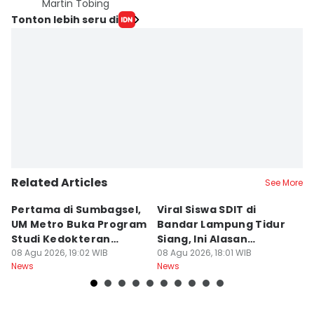
Martin Tobing
Tonton lebih seru di
Related Articles
See More
Pertama di Sumbagsel,
Viral Siswa SDIT di
C
UM Metro Buka Program
Bandar Lampung Tidur
d
Studi Kedokteran
Siang, Ini Alasan
B
Hewan
08 Agu 2026, 19:02 WIB
Sekolah
08 Agu 2026, 18:01 WIB
08
News
News
Ne