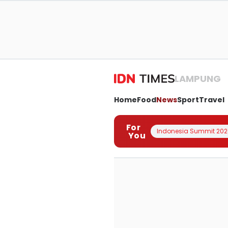
LAMPUNG
Home
Food
News
Sport
Travel
For
Indonesia Summit 202
You