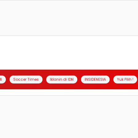
6
Soccer Times
Iklanin di IDN
INSIDENESIA
Yuk Pilih !