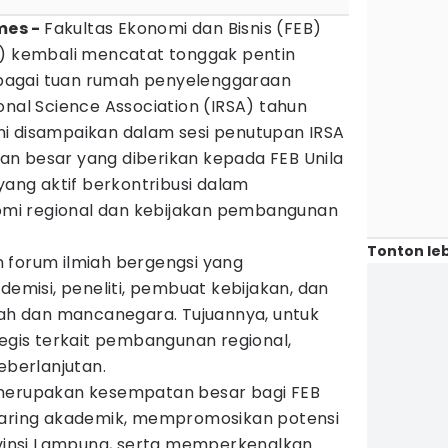
imes -
Fakultas Ekonomi dan Bisnis (FEB)
) kembali mencatat tonggak pentin
sebagai tuan rumah penyelenggaraan
nal Science Association (IRSA) tahun
i disampaikan dalam sesi penutupan IRSA
n besar yang diberikan kepada FEB Unila
yang aktif berkontribusi dalam
mi regional dan kebijakan pembangunan
Tonton leb
 forum ilmiah bergengsi yang
isi, peneliti, pembuat kebijakan, dan
erah dan mancanegara. Tujuannya, untuk
tegis terkait pembangunan regional,
eberlanjutan.
 merupakan kesempatan besar bagi FEB
jaring akademik, mempromosikan potensi
rovinsi Lampung, serta memperkenalkan