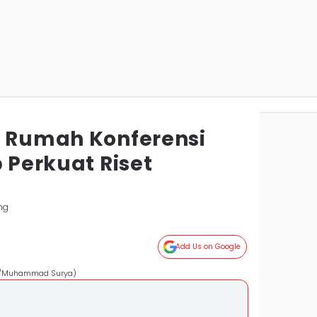
n Rumah Konferensi
p Perkuat Riset
ng
Add Us on Google
es/Muhammad Surya)