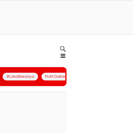
#LokalBerdaya
Profil Dokter
Quiz
Join Community