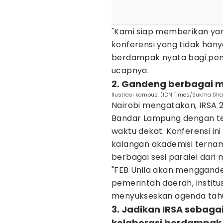
"Kami siap memberikan ya
konferensi yang tidak han
berdampak nyata bagi pem
ucapnya.
2. Gandeng berbagai mi
Ilustrasi kampus. (IDN Times/Sukma Sha
Nairobi mengatakan, IRSA 
Bandar Lampung dengan t
waktu dekat. Konferensi in
kalangan akademisi ternam
berbagai sesi paralel dari m
"FEB Unila akan menggande
pemerintah daerah, institus
menyukseskan agenda tahuna
3. Jadikan IRSA sebag
kolaborasi berdampak