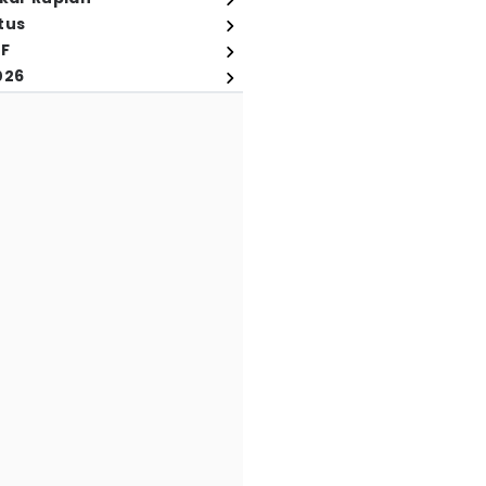
tus
FF
026