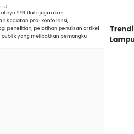
tama)
utnya FEB Unila juga akan
n kegiatan pra-konferensi,
Trend
 penelitian, pelatihan penulisan artikel
an publik yang melibatkan pemangku
Lamp