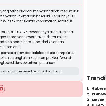
 yang terbaikNairobi menyampaikan rasa syukur
enyambut amanah besar ini. Terpilihnya FEB
 IRSA 2026 merupakan kehormatan sekaligus
rategisIRSA 2026 rencananya akan digelar di
ngan tema yang masih akan diumumkan.
adirkan pembicara kunci dari kalangan
an nasional.
g pembelajaran dan kolaborasi berdampakFEB
pkan serangkaian kegiatan pra-konferensi,
i penelitian, pelatihan penulisan
ssisted and reviewed by our editorial team.
Trendi
1
.
Gubern
2
.
Prabow
3
.
Makan B
4
.
Nilai T