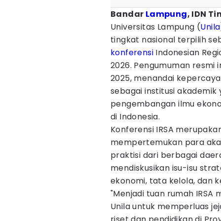
Bandar
Lampung
, IDN T
Universitas Lampung (
Unila
tingkat nasional terpilih 
konferensi
Indonesian Regio
2026. Pengumuman resmi in
2025, menandai kepercayaa
sebagai institusi akademik 
pengembangan ilmu ekono
di Indonesia.
Konferensi IRSA merupakan
mempertemukan para akadem
praktisi dari berbagai da
mendiskusikan isu-isu stra
ekonomi, tata kelola, dan k
"Menjadi tuan rumah IRSA
Unila untuk memperluas je
riset dan pendidikan di P