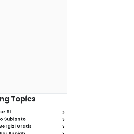
ng Topics
ur BI
o Subianto
ergizi Gratis
ukar Rupiah