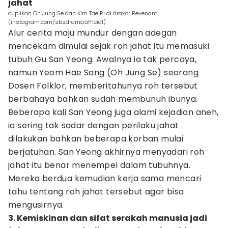
jahat
cuplikan Oh Jung Se dan Kim Tae Ri di drakor Revenant
(instagram.com/sbsdrama.official)
Alur cerita maju mundur dengan adegan
mencekam dimulai sejak roh jahat itu memasuki
tubuh Gu San Yeong. Awalnya ia tak percaya,
namun Yeom Hae Sang (Oh Jung Se) seorang
Dosen Folklor, memberitahunya roh tersebut
berbahaya bahkan sudah membunuh ibunya.
Beberapa kali San Yeong juga alami kejadian aneh,
ia sering tak sadar dengan perilaku jahat
dilakukan bahkan beberapa korban mulai
berjatuhan. San Yeong akhirnya menyadari roh
jahat itu benar menempel dalam tubuhnya.
Mereka berdua kemudian kerja sama mencari
tahu tentang roh jahat tersebut agar bisa
mengusirnya.
3. Kemiskinan dan sifat serakah manusia jadi