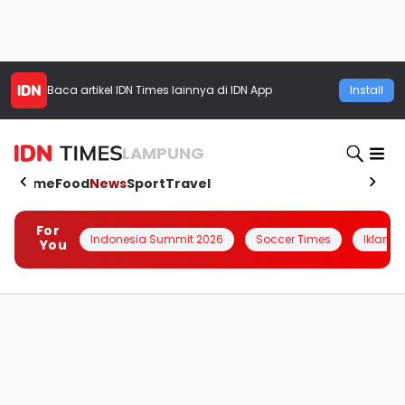
Baca artikel
IDN Times
lainnya di IDN App
Install
LAMPUNG
Home
Food
News
Sport
Travel
For
Indonesia Summit 2026
Soccer Times
Iklanin 
You