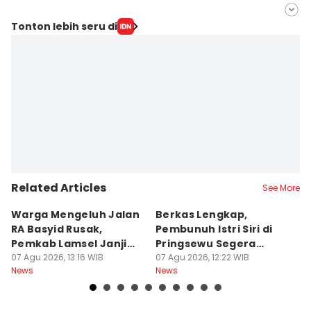
Editor
Tonton lebih seru di
Silviana
Editor
Martin Tobing
Related Articles
See More
Warga Mengeluh Jalan
Berkas Lengkap,
1
RA Basyid Rusak,
Pembunuh Istri Siri di
E
Pemkab Lamsel Janji
Pringsewu Segera
K
Segera Perbaiki
07 Agu 2026, 13:16 WIB
Disidang
07 Agu 2026, 12:22 WIB
B
07
News
News
Ne