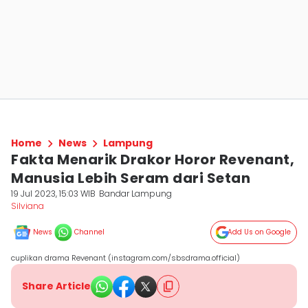
Home
News
Lampung
Fakta Menarik Drakor Horor Revenant,
Manusia Lebih Seram dari Setan
19 Jul 2023, 15:03 WIB
Bandar Lampung
Silviana
News
Channel
Add Us on Google
cuplikan drama Revenant (instagram.com/sbsdrama.official)
Share Article