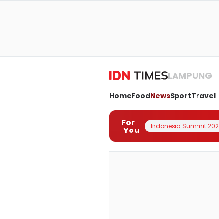
LAMPUNG
Home
Food
News
Sport
Travel
For
Indonesia Summit 202
You