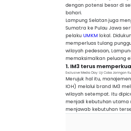
dengan potensi besar di se
bahari.
Lampung Selatan juga menjadi
Sumatra ke Pulau Jawa sert
pelaku
UMKM
lokal. Diduku
memperluas tulang punggun
wilayah pedesaan, Lampung
memaksimalkan peluang eko
1. IM3 terus memperkuat
Exclusive Media Day: Uji Coba Jaringan K
Merujuk hal itu, manajeme
IOH) melalui brand IM3 me
wilayah setempat. Itu dipicu
menjadi kebutuhan utama 
menjawab kebutuhan tersebu