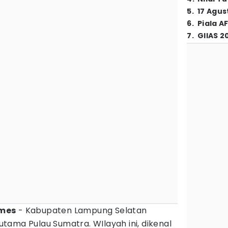
5
.
17 Agus
6
.
Piala A
7
.
GIIAS 2
imes
- Kabupaten Lampung Selatan
tama Pulau Sumatra. WIlayah ini, dikenal