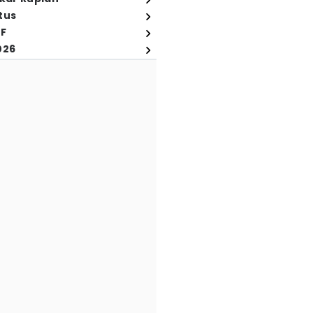
tus
FF
026