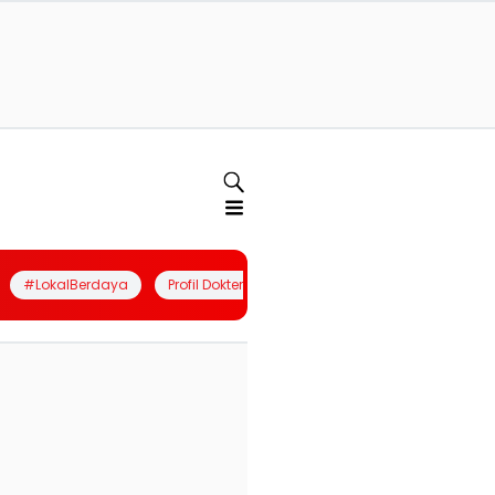
#LokalBerdaya
Profil Dokter
Quiz
Join Community