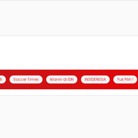
6
Soccer Times
Iklanin di IDN
INSIDENESIA
Yuk Pilih !