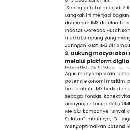
BTS pada tahun ini.
"Sehingga total menjadi 29
Langkah ini menjadi bagia
dan Aman IM3 di seluruh Ind
Indosat Ooredoo Hutchison,
media Lampung yang mengha
Jaringan Kuat IM3 di Lampu
2. Dukung masyarakat 
melalui platform digita
Exclusive Media Day: Uji Coba Jaringan K
Agus menyampaikan Lampu
potensi ekonomi maritim, 
bertumbuh. IM3 hadir denga
sebagai fondasi konektivit
nelayan, petani, pelaku UM
Melalui kampanye “Sinyal 
Selatan” imbuhnya, IOH i
mengoptimalkan potensi loka