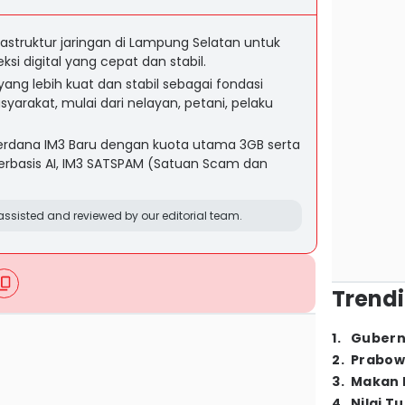
astruktur jaringan di Lampung Selatan untuk
i digital yang cepat dan stabil.
yang lebih kuat dan stabil sebagai fondasi
syarakat, mulai dari nelayan, petani, pelaku
erdana IM3 Baru dengan kuota utama 3GB serta
 berbasis AI, IM3 SATSPAM (Satuan Scam dan
ssisted and reviewed by our editorial team.
Trendi
1
.
Gubern
2
.
Prabow
3
.
Makan B
4
.
Nilai T