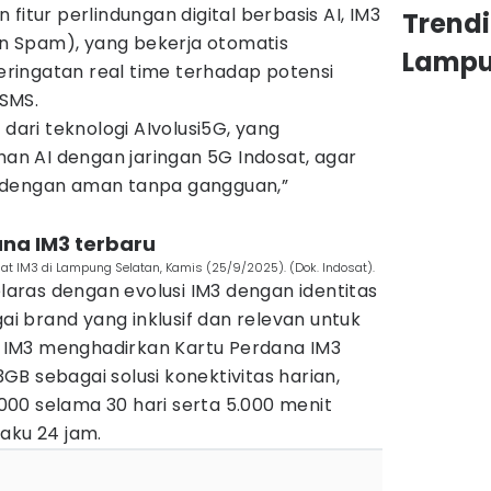
fitur perlindungan digital berbasis AI, IM3
Trend
 Spam), yang bekerja otomatis
Lamp
ingatan real time terhadap potensi
SMS.
 dari teknologi AIvolusi5G, yang
n AI dengan jaringan 5G Indosat, agar
 dengan aman tanpa gangguan,”
ana IM3 terbaru
uat IM3 di Lampung Selatan, Kamis (25/9/2025). (Dok. Indosat).
elaras dengan evolusi IM3 dengan identitas
gai brand yang inklusif dan relevan untuk
IM3 menghadirkan Kartu Perdana IM3
B sebagai solusi konektivitas harian,
00 selama 30 hari serta 5.000 menit
aku 24 jam.