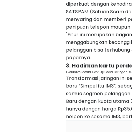
diperkuat dengan kehadiran 
SATSPAM (Satuan Scam dan
menyaring dan memberi per
penipuan telepon maupun 
"Fitur ini merupakan bagian
menggabungkan kecanggiha
pelanggan bisa terhubung
paparnya.
3. Hadirkan kartu perd
Exclusive Media Day: Uji Coba Jaringan K
Transformasi jaringan ini s
baru “Simpel itu IM3”, seba
semua segmen pelanggan. 
Baru dengan kuota utama 3G
hanya dengan harga Rp35.0
nelpon ke sesama IM3, berl