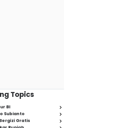
ng Topics
ur BI
o Subianto
ergizi Gratis
ukar Rupiah