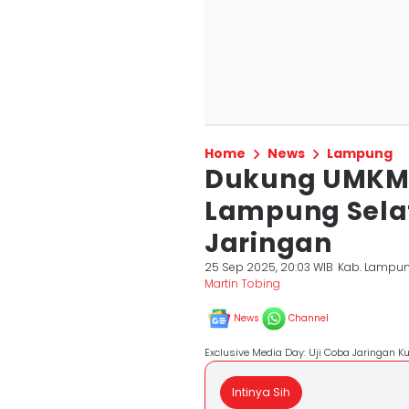
Home
News
Lampung
Dukung UMKM d
Lampung Selat
Jaringan
25 Sep 2025, 20:03 WIB
Kab. Lampun
Martin Tobing
News
Channel
Exclusive Media Day: Uji Coba Jaringan K
Intinya Sih