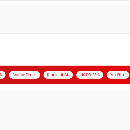
6
Soccer Times
Iklanin di IDN
INSIDENESIA
Yuk Pilih !