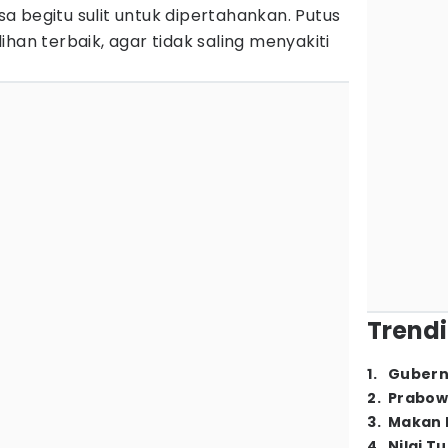
 begitu sulit untuk dipertahankan. Putus
ilihan terbaik, agar tidak saling menyakiti
Trendi
1
.
Gubern
2
.
Prabow
3
.
Makan B
4
.
Nilai T