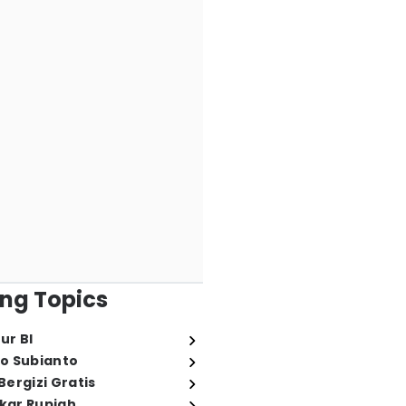
ng Topics
ur BI
o Subianto
ergizi Gratis
ukar Rupiah