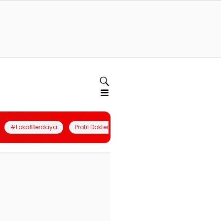
#LokalBerdaya
Profil Dokter
Quiz
Join Community