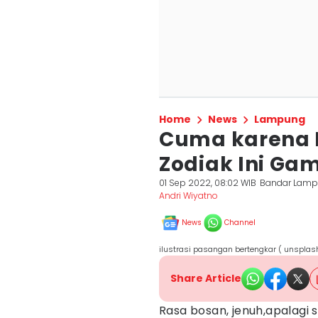
Home
News
Lampung
Cuma karena K
Zodiak Ini Ga
01 Sep 2022, 08:02 WIB
Bandar Lam
Andri Wiyatno
News
Channel
ilustrasi pasangan bertengkar ( unsplas
Share Article
Rasa bosan, jenuh,apalagi s