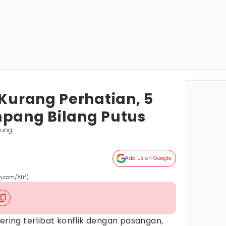
urang Perhatian, 5
mpang Bilang Putus
pung
Add Us on Google
h.com/Afif)
ering terlibat konflik dengan pasangan,