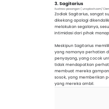
3. Sagitarius
Ilustrasi pasangan ( unsplash.com/ Cle
Zodiak Sagitarius, sangat 
dikekang apalagi dikendali
melakukan segalanya, sesuai
intimidasi dari pihak mana
Meskipun Sagitarius memilik
yang namanya perhatian da
penyayang, yang cocok unt
tidak mendapatkan perhati
membuat mereka gampang s
sosok, yang memberikan per
yang mereka ambil.