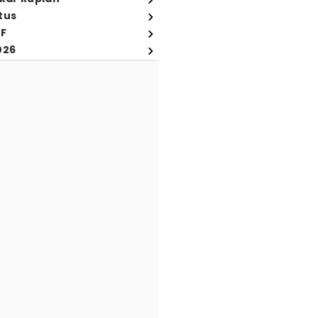
tus
FF
026