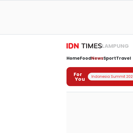
LAMPUNG
Home
Food
News
Sport
Travel
For
Indonesia Summit 202
You