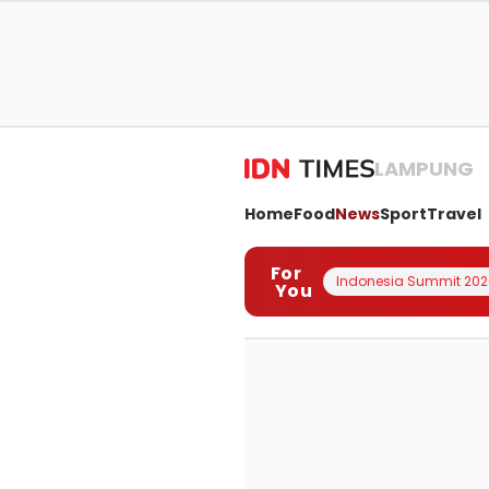
LAMPUNG
Home
Food
News
Sport
Travel
For
Indonesia Summit 202
You