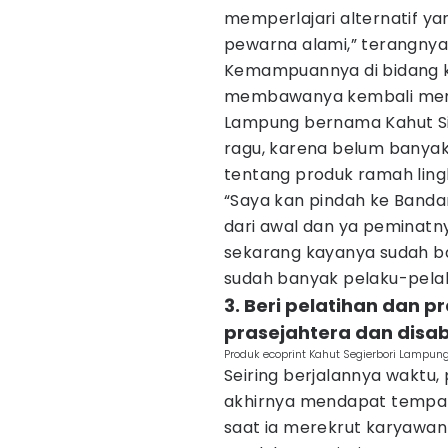
memperlajari alternatif y
pewarna alami,” terangnya
Kemampuannya di bidang ke
membawanya kembali membu
Lampung bernama Kahut Sig
ragu, karena belum banya
tentang produk ramah ling
“Saya kan pindah ke Bandar
dari awal dan ya peminatn
sekarang kayanya sudah ba
sudah banyak pelaku-pelaku
3. Beri pelatihan dan 
prasejahtera dan disab
Produk ecoprint Kahut Segierbori Lampun
Seiring berjalannya waktu,
akhirnya mendapat tempat 
saat ia merekrut karyawa