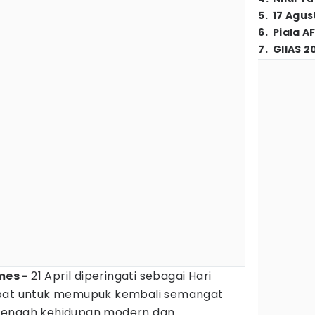
5
.
17 Agus
6
.
Piala A
7
.
GIIAS 2
imes -
21 April diperingati sebagai Hari
epat untuk memupuk kembali semangat
tengah kehidupan modern dan