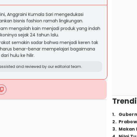
ini, Anggraini Kumala Sari mengedukasi
kan bisnis fashion ramah lingkungan.
alam mengolah kain menjadi produk yang indah
akoninya sejak 24 tahun lalu.
rakat semakin sadar bahwa menjadi keren tak
pi harus benar-benar mempelajari bagaimana
ri hulu ke hilir.
ssisted and reviewed by our editorial team.
Trendi
1
.
Gubern
2
.
Prabow
3
.
Makan B
4
.
Nilai T