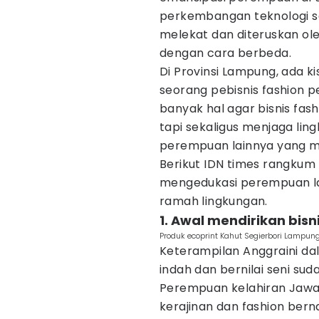
perkembangan teknologi san
melekat dan diteruskan o
dengan cara berbeda.
Di Provinsi Lampung, ada ki
seorang pebisnis fashion p
banyak hal agar bisnis fa
tapi sekaligus menjaga li
perempuan lainnya yang 
Berikut IDN times rangkum 
mengedukasi perempuan lai
ramah lingkungan.
1. Awal mendirikan bis
Produk ecoprint Kahut Segierbori Lampung
Keterampilan Anggraini da
indah dan bernilai seni suda
Perempuan kelahiran Jawa 
kerajinan dan fashion bern