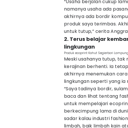
“Usaha berjalan cukup lama
namanya usaha ada pasang 
akhirnya ada bordir komput
produk saya terimbas. Akhi
untuk tutup,” cerita Anggr
2. Terus belajar kemba
lingkungan
Produk ecoprint Kahut Segierbori Lampung
Meski usahanya tutup, tak
kerajinan berhenti. Ia teta
akhirnya menemukan cara
lingkungan seperti yang ia 
“Saya tadinya bordir, sula
baca dan lihat tentang fash
untuk mempelajari ecoprin
berkecimpung lama di dunia
sadar kalau industri fashi
limbah, baik limbah kain a