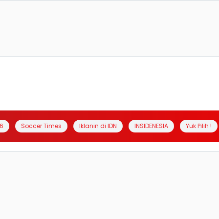
6
Soccer Times
Iklanin di IDN
INSIDENESIA
Yuk Pilih !