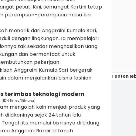
gat pesat. Kini, semangat Kartini tetap
leh perempuan-perempuan masa kini
sah menarik dari Anggraini Kumala Sari,
eduli dengan lingkungan. Ia mempelajari
shionnya tak sekadar menghasilkan uang
ngkungan dan bermanfaat untuk
membutuhkan pekerjaan.
kisah Anggraini Kumala Sari bergerak
Tonton leb
n dalam menjalankan bisnis fashion
nis terimbas teknologi modern
 (IDN Times/Silviana)
lam mengolah kain menjadi produk yang
h dilakoninya sejak 24 tahun lalu.
Tengah itu memulai bisnisnya di bidang
ama Anggraini Bordir di tanah