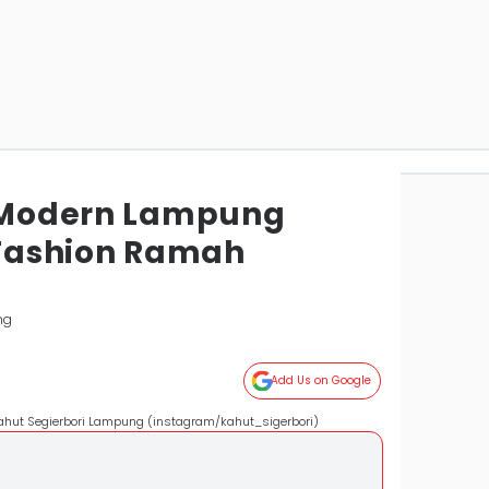
i Modern Lampung
s Fashion Ramah
ng
Add Us on Google
 Kahut Segierbori Lampung (instagram/kahut_sigerbori)