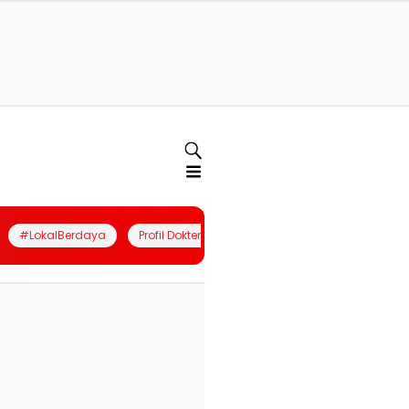
#LokalBerdaya
Profil Dokter
Quiz
Join Community