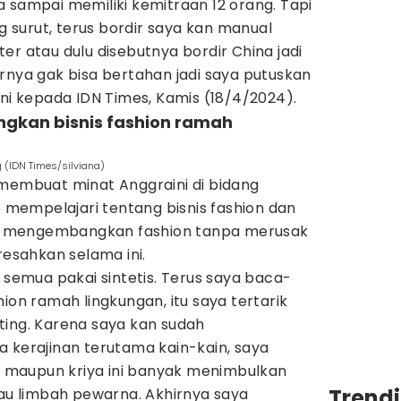
 sampai memiliki kemitraan 12 orang. Tapi
surut, terus bordir saya kan manual
er atau dulu disebutnya bordir China jadi
rnya gak bisa bertahan jadi saya putuskan
ani kepada IDN Times, Kamis (18/4/2024).
ngkan bisnis fashion ramah
 (IDN Times/silviana)
 membuat minat Anggraini di bidang
p mempelajari tentang bisnis fashion dan
 mengembangkan fashion tanpa merusak
resahkan selama ini.
m semua pakai sintetis. Terus saya baca-
ion ramah lingkungan, itu saya tertarik
ting. Karena saya kan sudah
 kerajinan terutama kain-kain, saya
on maupun kriya ini banyak menimbulkan
Trend
tau limbah pewarna. Akhirnya saya