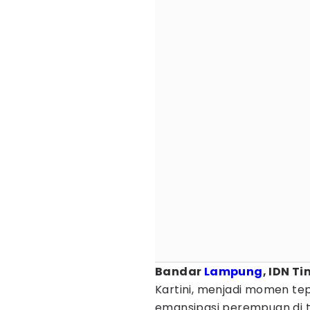
Bandar
Lampung
, IDN T
Kartini, menjadi momen t
emansipasi perempuan di 