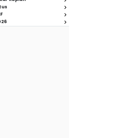
tus
FF
026