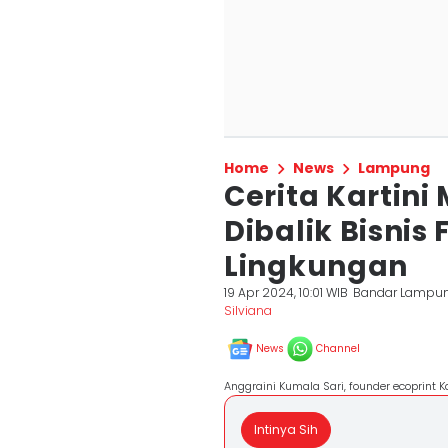
Home
News
Lampung
Cerita Kartin
Dibalik Bisni
Lingkungan
19 Apr 2024, 10:01 WIB
Bandar Lampu
Silviana
News
Channel
Anggraini Kumala Sari, founder ecoprint
Intinya Sih