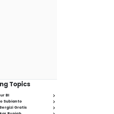
ng Topics
ur BI
o Subianto
ergizi Gratis
ukar Rupiah