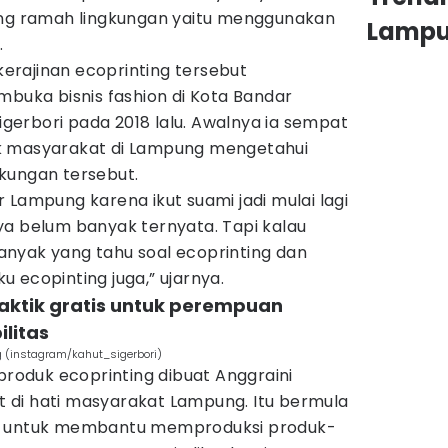
ang ramah lingkungan yaitu menggunakan
Lamp
.
rajinan ecoprinting tersebut
ka bisnis fashion di Kota Bandar
erbori pada 2018 lalu. Awalnya ia sempat
k masyarakat di Lampung mengetahui
kungan tersebut.
 Lampung karena ikut suami jadi mulai lagi
ya belum banyak ternyata. Tapi kalau
nyak yang tahu soal ecoprinting dan
 ecopinting juga,” ujarnya.
praktik gratis untuk perempuan
ilitas
g (instagram/kahut_sigerbori)
 produk ecoprinting dibuat Anggraini
di hati masyarakat Lampung. Itu bermula
n untuk membantu memproduksi produk-