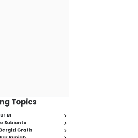
ng Topics
ur BI
o Subianto
ergizi Gratis
ukar Rupiah