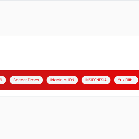
6
Soccer Times
Iklanin di IDN
INSIDENESIA
Yuk Pilih !