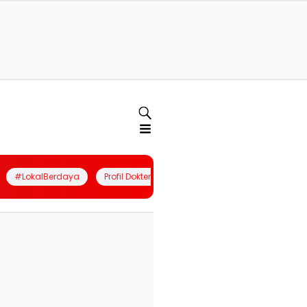
#LokalBerdaya
Profil Dokter
Quiz
Join Community