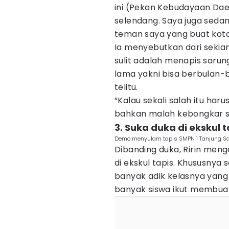
ini (Pekan Kebudayaan Da
selendang. Saya juga sedan
teman saya yang buat kotak
Ia menyebutkan dari sekian
sulit adalah menapis sarun
lama yakni bisa berbulan-
telitu.
“Kalau sekali salah itu har
bahkan malah kebongkar se
3. Suka duka di ekskul t
Demo menyulam tapis SMPN 1 Tanjung Sa
Dibanding duka, Ririn men
di ekskul tapis. Khususnya s
banyak adik kelasnya yang
banyak siswa ikut membuat