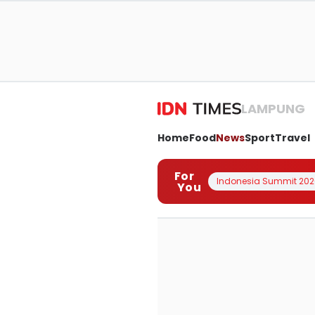
LAMPUNG
Home
Food
News
Sport
Travel
For
Indonesia Summit 202
You