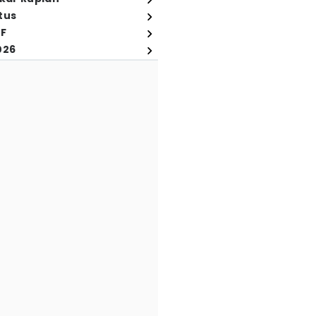
tus
FF
026