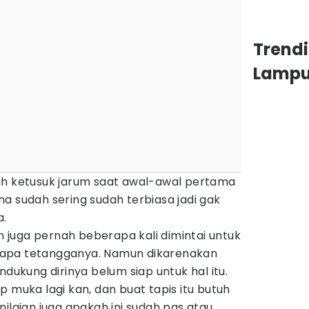
Trend
Lamp
uh ketusuk jarum saat awal-awal pertama
a sudah sering sudah terbiasa jadi gak
a.
in juga pernah beberapa kali dimintai untuk
apa tetangganya. Namun dikarenakan
ndukung dirinya belum siap untuk hal itu.
p muka lagi kan, dan buat tapis itu butuh
nilaian juga apakah ini sudah pas atau