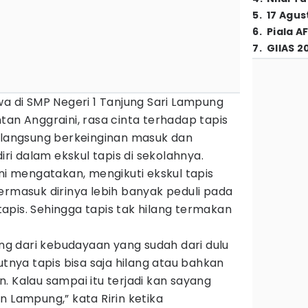
5
.
17 Agus
6
.
Piala A
7
.
GIIAS 2
wa di SMP Negeri 1 Tanjung Sari Lampung
tan Anggraini, rasa cinta terhadap tapis
a langsung berkeinginan masuk dan
i dalam ekskul tapis di sekolahnya.
ini mengatakan, mengikuti ekskul tapis
ermasuk dirinya lebih banyak peduli pada
apis. Sehingga tapis tak hilang termakan
lang dari kebudayaan yang sudah dari dulu
utnya tapis bisa saja hilang atau bahkan
ain. Kalau sampai itu terjadi kan sayang
n Lampung,” kata Ririn ketika