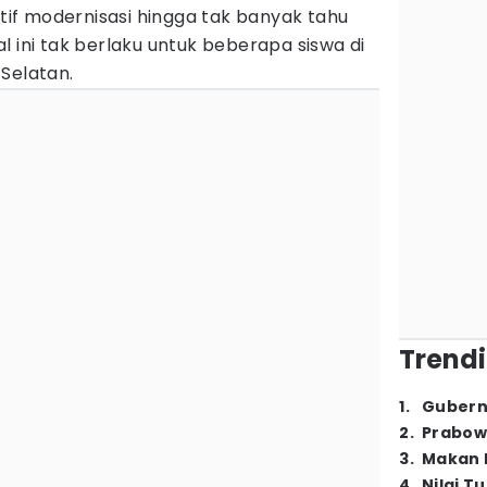
f modernisasi hingga tak banyak tahu
l ini tak berlaku untuk beberapa siswa di
Selatan.
Trendi
1
.
Gubern
2
.
Prabow
3
.
Makan B
4
.
Nilai T