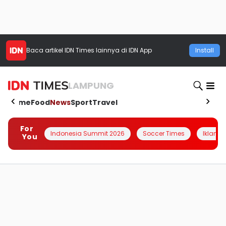
Baca artikel
IDN Times
lainnya di IDN App
Install
LAMPUNG
Home
Food
News
Sport
Travel
For
Indonesia Summit 2026
Soccer Times
Iklanin 
You