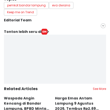
pemkot bandar lampung
eva dwiana
Keep me on Trend
Editorial Team
Editor
Tonton lebih seru di
Silviana
Editor
Martin Tobing
Related Articles
See More
Waspada Angin
Harga Emas Antam
P
Kencang di Bandar
Lampung 9 Agustus
P
Lampung, BPBD Minta
2026, Tembus Rp2,69
A