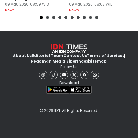
Warga Berhati-Hati
09 Agu 2026, 08:59 WIB
Juta
09 Agu 2026, 08:03 WIB
O
09
News
News
Ne
About Us
Editorial Team
Contact Us
Terms of Services
Pedoman Media Siber
Index
Sitemap
Follow Us
Download
© 2026 IDN. All Rights Reserved.