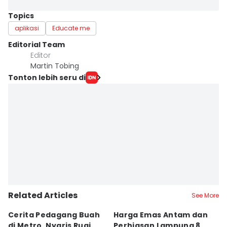
Topics
aplikasi
Educate me
Editorial Team
Editor
Martin Tobing
Tonton lebih seru di
Related Articles
See More
Cerita Pedagang Buah
Harga Emas Antam dan
P
di Metro, Nyaris Rugi
Perhiasan Lampung 8
P