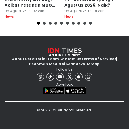
Akibat Pesanan MBG
Agustus 2026, Naik?
A
Batal
08 Agu 2026, 10:02 WIB
08 Agu 2026, 09:01 WIB
B
08
News
News
Ne
About Us
Editorial Team
Contact Us
Terms of Services
Pedoman Media Siber
Index
Sitemap
Follow Us
Download
© 2026 IDN. All Rights Reserved.