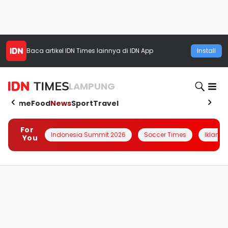
Baca artikel
IDN Times
lainnya di IDN App
Install
LAMPUNG
Home
Food
News
Sport
Travel
For
Indonesia Summit 2026
Soccer Times
Iklanin 
You