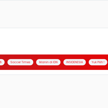
6
Soccer Times
Iklanin di IDN
INSIDENESIA
Yuk Pilih !