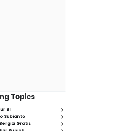
ng Topics
ur BI
o Subianto
ergizi Gratis
ukar Rupiah