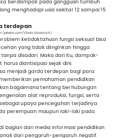
bisa berdampak pada gangguan tumbuh
ng menghadapi usia sekitar 12 sampai 15
da terdepan
l (pexels.com/Vlada Karpovich)
oblem ketidaktahuan fungsi seksual bisa
ehan yang tidak diinginkan hingga
s tanpa disadari. Maka dari itu, dampak-
arus diantisipasi sejak dini.
bisa menjadi garda terdepan bagi para
f memberikan pemahaman pendidikan
bukan bagaimana tentang berhubungan
engenalan alat reproduksi, fungsi, serta
ebagai upaya pencegahan terjadinya
ada perempuan maupun laki-laki pada
di bagian dari media informasi pendidikan
 anak dari pengaruh-pengaruh negatif.