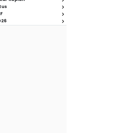
tus
FF
026