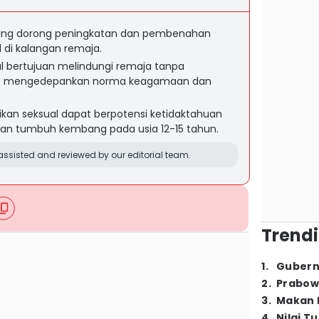
ung dorong peningkatan dan pembenahan
l di kalangan remaja.
al bertujuan melindungi remaja tanpa
tap mengedepankan norma keagamaan dan
an seksual dapat berpotensi ketidaktahuan
uan tumbuh kembang pada usia 12-15 tahun.
ssisted and reviewed by our editorial team.
Trendi
1
.
Gubern
2
.
Prabow
3
.
Makan B
4
.
Nilai T