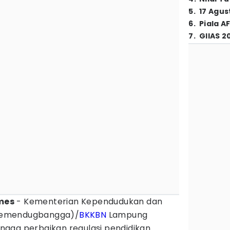
5
.
17 Agus
6
.
Piala A
7
.
GIIAS 2
imes
- Kementerian Kependudukan dan
Kemendugbangga)/
BKKBN
Lampung
gga perbaikan regulasi pendidikan