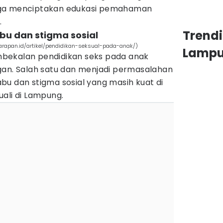
rga menciptakan edukasi pemahaman
.
Trend
bu dan stigma sosial
arapan.id/artikel/pendidikan-seksual-pada-anak/)
Lamp
bekalan pendidikan seks pada anak
gan. Salah satu dan menjadi permasalahan
bu dan stigma sosial yang masih kuat di
ali di Lampung.