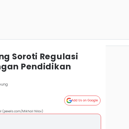
 Soroti Regulasi
ngan Pendidikan
pung
Add Us on Google
 (pexels.com/Mikhail Nilov)