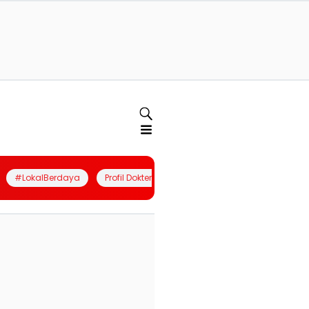
#LokalBerdaya
Profil Dokter
Quiz
Join Community