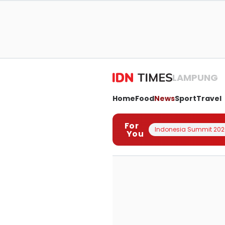
LAMPUNG
Home
Food
News
Sport
Travel
For
Indonesia Summit 202
You