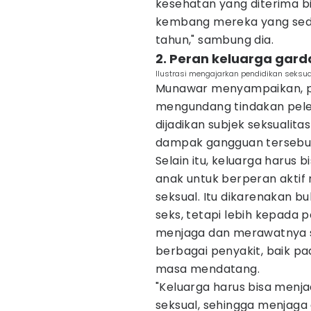
kesehatan yang diterima 
kembang mereka yang seda
tahun," sambung dia.
2. Peran keluarga gar
Ilustrasi mengajarkan pendidikan seksua
Munawar menyampaikan, pr
mengundang tindakan pelec
dijadikan subjek seksualita
dampak gangguan tersebut h
Selain itu, keluarga harus 
anak untuk berperan akti
seksual. Itu dikarenakan 
seks, tetapi lebih kepada p
menjaga dan merawatnya s
berbagai penyakit, baik p
masa mendatang.
"Keluarga harus bisa menja
seksual, sehingga menjaga