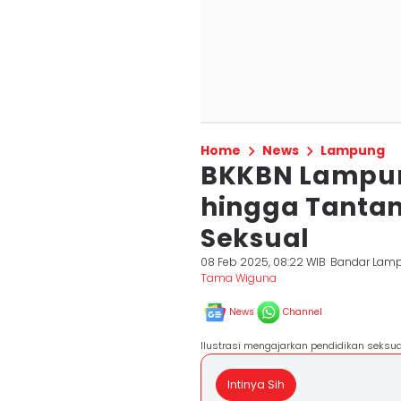
Home
News
Lampung
BKKBN Lampung
hingga Tanta
Seksual
08 Feb 2025, 08:22 WIB
Bandar Lam
Tama Wiguna
News
Channel
Ilustrasi mengajarkan pendidikan seksual
Intinya Sih