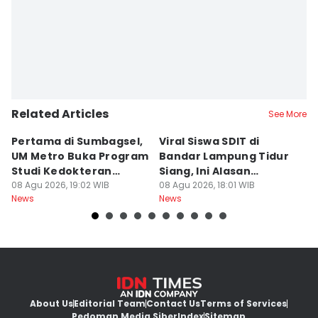
Martin Tobing
Related Articles
See More
Pertama di Sumbagsel,
Viral Siswa SDIT di
C
UM Metro Buka Program
Bandar Lampung Tidur
d
Studi Kedokteran
Siang, Ini Alasan
B
Hewan
08 Agu 2026, 19:02 WIB
Sekolah
08 Agu 2026, 18:01 WIB
08
News
News
Ne
About Us
Editorial Team
Contact Us
Terms of Services
Pedoman Media Siber
Index
Sitemap