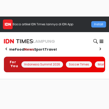
Baca artikel
IDN Times
lainnya di IDN App
Install
LAMPUNG
Home
Food
News
Sport
Travel
For
Indonesia Summit 2026
Soccer Times
Iklanin 
You