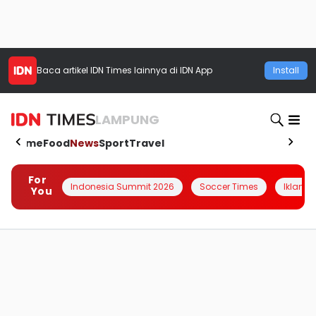
Baca artikel
IDN Times
lainnya di IDN App
Install
LAMPUNG
Home
Food
News
Sport
Travel
For
Indonesia Summit 2026
Soccer Times
Iklanin 
You