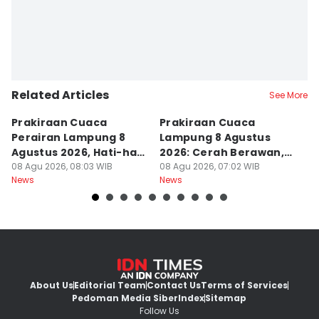
Related Articles
See More
Prakiraan Cuaca
Prakiraan Cuaca
Z
Perairan Lampung 8
Lampung 8 Agustus
P
Agustus 2026, Hati-hati
2026: Cerah Berawan,
T
Berlayar
08 Agu 2026, 08:03 WIB
Yuk Liburan
08 Agu 2026, 07:02 WIB
T
08
News
News
Ne
About Us
Editorial Team
Contact Us
Terms of Services
Pedoman Media Siber
Index
Sitemap
Follow Us