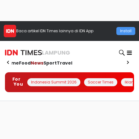
Baca artikel
IDN Times
lainnya di IDN App
Install
LAMPUNG
Home
Food
News
Sport
Travel
For
Indonesia Summit 2026
Soccer Times
Iklanin 
You