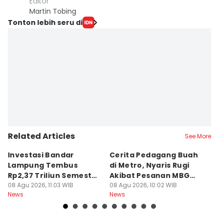
Editor
Martin Tobing
Tonton lebih seru di
Related Articles
See More
Investasi Bandar
Cerita Pedagang Buah
H
Lampung Tembus
di Metro, Nyaris Rugi
P
Rp2,37 Triliun Semester
Akibat Pesanan MBG
A
I 2026
08 Agu 2026, 11:03 WIB
Batal
08 Agu 2026, 10:02 WIB
08
News
News
Ne