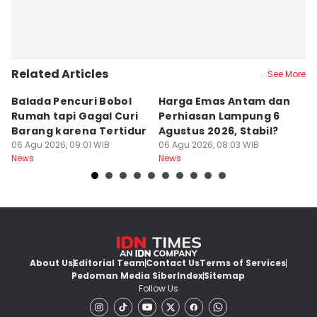
Related Articles
See More
Balada Pencuri Bobol
Harga Emas Antam dan
C
Rumah tapi Gagal Curi
Perhiasan Lampung 6
L
Barang karena Tertidur
Agustus 2026, Stabil?
2
06 Agu 2026, 09:01 WIB
06 Agu 2026, 08:03 WIB
3
06
News
News
Ne
About Us
Editorial Team
Contact Us
Terms of Services
Pedoman Media Siber
Index
Sitemap
Follow Us