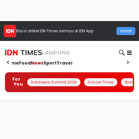
Baca artikel
IDN Times
lainnya di IDN App
Install
LAMPUNG
Home
Food
News
Sport
Travel
For
Indonesia Summit 2026
Soccer Times
Iklanin 
You