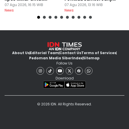
Kejaksaan
07 Agu 2026, 16:15 WIB
Segera Perbaiki
07 Agu 2026, 13:16 WIB
D
07
News
News
Ne
About Us
Editorial Team
Contact Us
Terms of Services
Pedoman Media Siber
Index
Sitemap
Follow Us
Download
© 2026 IDN. All Rights Reserved.