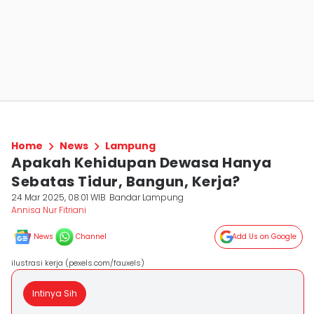
Home
News
Lampung
Apakah Kehidupan Dewasa Hanya
Sebatas Tidur, Bangun, Kerja?
24 Mar 2025, 08:01 WIB
Bandar Lampung
Annisa Nur Fitriani
News
Channel
Add Us on Google
ilustrasi kerja (pexels.com/fauxels)
Intinya Sih