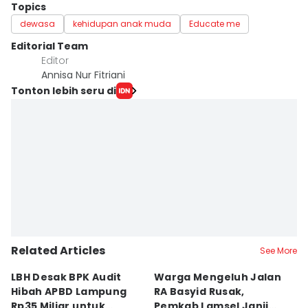
Topics
dewasa
kehidupan anak muda
Educate me
Editorial Team
Editor
Annisa Nur Fitriani
Tonton lebih seru di
Related Articles
See More
LBH Desak BPK Audit
Warga Mengeluh Jalan
B
Hibah APBD Lampung
RA Basyid Rusak,
Pe
Rp35 Miliar untuk
Pemkab Lamsel Janji
P