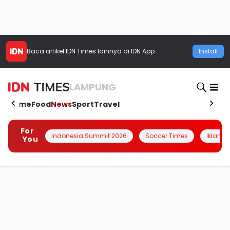
Baca artikel
IDN Times
lainnya di IDN App
Install
LAMPUNG
Home
Food
News
Sport
Travel
For
Indonesia Summit 2026
Soccer Times
Iklanin 
You